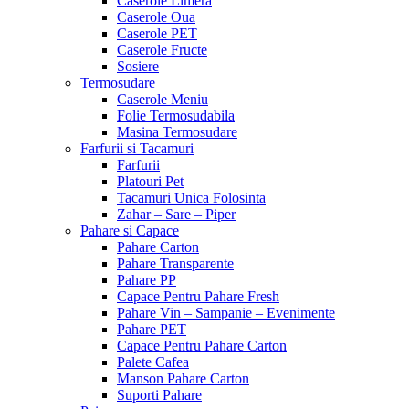
Caserole Limera
Caserole Oua
Caserole PET
Caserole Fructe
Sosiere
Termosudare
Caserole Meniu
Folie Termosudabila
Masina Termosudare
Farfurii si Tacamuri
Farfurii
Platouri Pet
Tacamuri Unica Folosinta
Zahar – Sare – Piper
Pahare si Capace
Pahare Carton
Pahare Transparente
Pahare PP
Capace Pentru Pahare Fresh
Pahare Vin – Sampanie – Evenimente
Pahare PET
Capace Pentru Pahare Carton
Palete Cafea
Manson Pahare Carton
Suporti Pahare