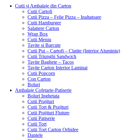
Cutii și Ambalaje din Carton
Cutii Cartofi
Cutii Pizza – Felie Pizza – Inaltatoare
Cutii Hamburger
Salatiere Carton
Wrap Box
Cutii Meniu
Tavite si Barcute
Cutii Pui – Cartofi – Clatite (Interior Aluminiu)
Cutii Triunghi Sandwich
Tavite Baghete – Tacos
Tavite Carton Interior Laminat
Cutii Popcorn
Con Carton
Boluri
Ambalaje Cofetarie-Patiserie
Boluri Inghetata
Cutii Prajituri
Cutii Tort & Prajituri
Cutii Prajituri Fluture
Cutii Patiserie
Cutii Tort
Cutii Tort Carton Orhidee
Dantele