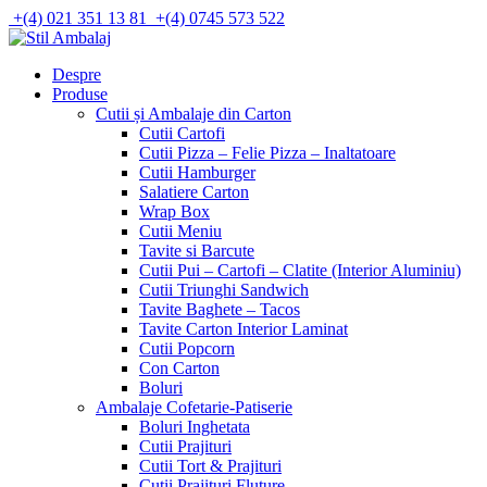
Skip
+(4) 021 351 13 81
+(4) 0745 573 522
to
content
Despre
Produse
Cutii și Ambalaje din Carton
Cutii Cartofi
Cutii Pizza – Felie Pizza – Inaltatoare
Cutii Hamburger
Salatiere Carton
Wrap Box
Cutii Meniu
Tavite si Barcute
Cutii Pui – Cartofi – Clatite (Interior Aluminiu)
Cutii Triunghi Sandwich
Tavite Baghete – Tacos
Tavite Carton Interior Laminat
Cutii Popcorn
Con Carton
Boluri
Ambalaje Cofetarie-Patiserie
Boluri Inghetata
Cutii Prajituri
Cutii Tort & Prajituri
Cutii Prajituri Fluture