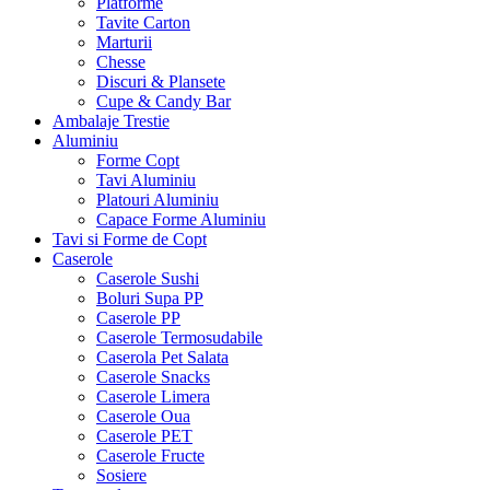
Platforme
Tavite Carton
Marturii
Chesse
Discuri & Plansete
Cupe & Candy Bar
Ambalaje Trestie
Aluminiu
Forme Copt
Tavi Aluminiu
Platouri Aluminiu
Capace Forme Aluminiu
Tavi si Forme de Copt
Caserole
Caserole Sushi
Boluri Supa PP
Caserole PP
Caserole Termosudabile
Caserola Pet Salata
Caserole Snacks
Caserole Limera
Caserole Oua
Caserole PET
Caserole Fructe
Sosiere