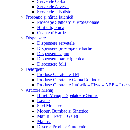
Servetele Color
Servetele Alvesta
Servetele – Batiste
Prosoape și hârtie igienică
Prosoape Standard si Profesionale
Hartie Igienica
Cearceaf Hartie
Dispensere
Dispensere servetele
Dispensere prosoape de hartie
Dispensere sapun
Dispensere hartie igienica
Dispensere folii
Detergenti
Produse Curatenie TM
Produse Curatenie Gama Equinox
Produse Curatenie Ludwik – Flesz – ABE – Luce
Articole Menaj
Bureti Menaj – Spalatoare Sarma
Lavete
Saci Menajeri
Mopuri Bumbac si Sintetice
Maturi – Perii – Galeti
Manusi
Diverse Produse Curatenie