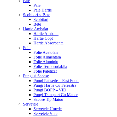
Paie
Paie
Paie Hartie
Scobitori si Bete
Scobitori
Bete
Hartie Ambalat
Hârtie Ambalat
Hartie Copt
Hartie Absorbanta
Folii
Folie Acetofan
Folie Alimentara
Folie Aluminiu
Folie Termosudabila
Folie Paletizat
Pungi si Sacose
Pungi Patiserie – Fast Food
Pungi Hartie Cu Fereastra
Pungi BOPP – VID
Pungi Transport Cu Maner
Sacose Tip Maiou
Servetele
Servetele Umede
Servetele Vrac