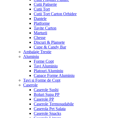
Cutii Patiserie
Cutii Tort
Cutii Tort Carton Orhidee
Dantele
Platforme
Tavite Carton
Marturii
Chesse
Discuri & Plansete
Cupe & Candy Bar
Ambalaje Trestie
Aluminiu
Forme Copt
Tavi Aluminiu
Platouri Aluminiu
Capace Forme Aluminiu
Tavi si Forme de Copt
Caserole
Caserole Sushi
Boluri Supa PP
Caserole PP
Caserole Termosudabile
Caserola Pet Salata
Caserole Snacks