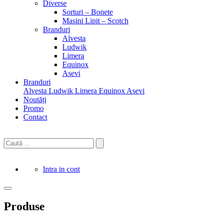
Diverse
Sorturi – Bonete
Masini Lipit – Scotch
Branduri
Alvesta
Ludwik
Limera
Equinox
Asevi
Branduri
Alvesta
Ludwik
Limera
Equinox
Asevi
Noutăți
Promo
Contact
Intra in cont
Produse