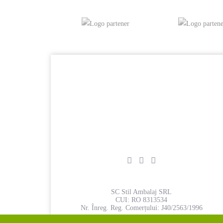
SC Stil Ambalaj SRL
CUI:
RO 8313534
Nr. Înreg. Reg. Comerțului:
J40/2563/1996