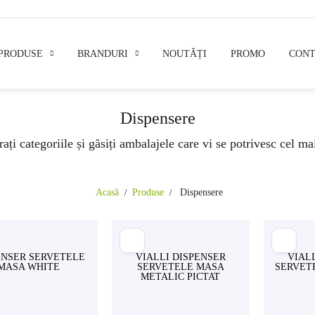
PRODUSE
BRANDURI
NOUTĂȚI
PROMO
CONT
Dispensere
ați categoriile și găsiți ambalajele care vi se potrivesc cel ma
Acasă
Produse
Dispensere
ENSER SERVETELE
VIALLI DISPENSER
VIAL
MASA WHITE
SERVETELE MASA
SERVET
METALIC PICTAT