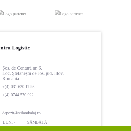
ntru Logistic
Șos. de Centură nr. 6,
Loc. Ștefăneștii de Jos, jud. Ilfov,
România
+(4) 031 620 11 93
+(4) 0744 570 922
depozit@stilambalaj.ro
LUNI -
SÂMBĂTĂ
VINERI
ÎNCHIS