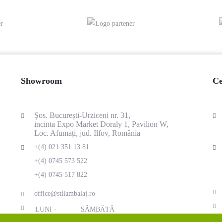
Showroom
Ce
Șos. București-Urziceni nr. 31,
incinta Expo Market Doraly 1, Pavilion W,
Loc. Afumați, jud. Ilfov, România
+(4) 021 351 13 81
+(4) 0745 573 522
+(4) 0745 517 822
office@stilambalaj.ro
LUNI -
SÂMBĂTĂ
VINERI
09:00 - 15:00