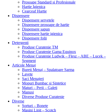
Prosoape Standard si Profesionale
Hartie Igienica
Cearceaf Hartie
Dispensere
Dispensere servetele
Dispensere prosoape de hartie
Dispensere sapun
Dispensere hartie igienica
Dispensere folii
Detergenti
Produse Curatenie TM
Produse Curatenie Gama Equinox
Produse Curatenie Ludwik – Flesz – ABE – Lucek –
Segment
Articole Menaj
Bureti Menaj – Spalatoare Sarma
Lavete
Saci Menajeri
Mopuri Bumbac si Sintetice
Maturi – Perii – Galeti
Manusi
Diverse Produse Curatenie
Diverse
Sorturi – Bonete
Masini Lipit – Scotch