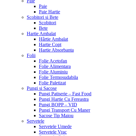
Paie
Paie
Paie Hartie
Scobitori si Bete
Scobitori
Bete
Hartie Ambalat
Hârtie Ambalat
Hartie Copt
Hartie Absorbanta
Folii
Folie Acetofan
Folie Alimentara
Folie Aluminiu
Folie Termosudabila
Folie Paletizat
Pungi si Sacose
Pungi Patiserie – Fast Food
Pungi Hartie Cu Fereastra
Pungi BOPP – VID
Pungi Transport Cu Maner
Sacose Tip Maiou
Servetele
Servetele Umede
Servetele Vrac