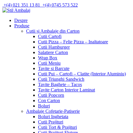
Skip
+(4) 021 351 13 81
+(4) 0745 573 522
to
content
Despre
Produse
Cutii și Ambalaje din Carton
Cutii Cartofi
Cutii Pizza – Felie Pizza – Inaltatoare
Cutii Hamburger
Salatiere Carton
Wrap Box
Cutii Meniu
Tavite si Barcute
Cutii Pui – Cartofi – Clatite (Interior Aluminiu)
Cutii Triunghi Sandwich
Tavite Baghete – Tacos
Tavite Carton Interior Laminat
Cutii Popcorn
Con Carton
Boluri
Ambalaje Cofetarie-Patiserie
Boluri Inghetata
Cutii Prajituri
Cutii Tort & Prajituri
Cutii Prajituri Fluture