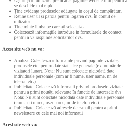
Ușurința în utilizare: preîncarcă paginile website-ului pentru a
se deschide mai rapid
Ține evidența produselor adăugate în coșul de cumpărături
Reține user-ul și parola pentru logarea dvs. în contul de
utilizator
Ține minte limba pe care ați selectat-o
Colectează informațiile introduse în formularele de contact
pentru a vă raspunde solicitărilor dvs.
Acest site web nu va:
Analiză: Colectează informațiile privind paginile vizitate,
produsele etc. pentru date statistice generale (ex. număr de
vizitatori lunar). Nota: Nu sunt colectate niciodată date
individuale personale (cum ar fi nume, user name, nr. de
telefon etc.)
Publicitate: Colectează informații privind produsele vizitate
pentru a primi noutăți relevante în funcție de interesele dvs.
Nota: Nu sunt colectate niciodată date individuale personale
(cum ar fi nume, user name, nr de telefon etc.)
Publicitate: Colectează adresele de e-mail pentru a primi
newslettere cu cele mai noi informații
Acest site web va: