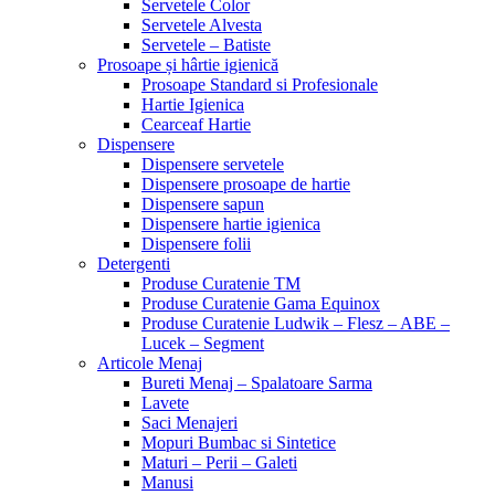
Servetele Color
Servetele Alvesta
Servetele – Batiste
Prosoape și hârtie igienică
Prosoape Standard si Profesionale
Hartie Igienica
Cearceaf Hartie
Dispensere
Dispensere servetele
Dispensere prosoape de hartie
Dispensere sapun
Dispensere hartie igienica
Dispensere folii
Detergenti
Produse Curatenie TM
Produse Curatenie Gama Equinox
Produse Curatenie Ludwik – Flesz – ABE –
Lucek – Segment
Articole Menaj
Bureti Menaj – Spalatoare Sarma
Lavete
Saci Menajeri
Mopuri Bumbac si Sintetice
Maturi – Perii – Galeti
Manusi