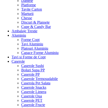
Dantele
Platforme
Tavite Carton
Marturii
Chesse
Discuri & Plansete
Cupe & Candy Bar
Ambalaje Trestie
Aluminiu
Forme Copt
Tavi Aluminiu
Platouri Aluminiu
Capace Forme Aluminiu
Tavi si Forme de Copt
Caserole
Caserole Sushi
Boluri Supa PP
Caserole PP
Caserole Termosudabile
Caserola Pet Salata
Caserole Snacks
Caserole Limera
Caserole Oua
Caserole PET
Caserole Fructe