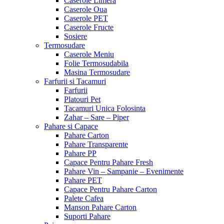
Caserole Limera
Caserole Oua
Caserole PET
Caserole Fructe
Sosiere
Termosudare
Caserole Meniu
Folie Termosudabila
Masina Termosudare
Farfurii si Tacamuri
Farfurii
Platouri Pet
Tacamuri Unica Folosinta
Zahar – Sare – Piper
Pahare si Capace
Pahare Carton
Pahare Transparente
Pahare PP
Capace Pentru Pahare Fresh
Pahare Vin – Sampanie – Evenimente
Pahare PET
Capace Pentru Pahare Carton
Palete Cafea
Manson Pahare Carton
Suporti Pahare