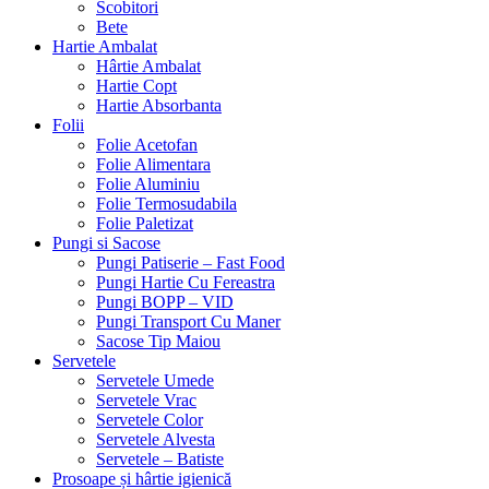
Scobitori
Bete
Hartie Ambalat
Hârtie Ambalat
Hartie Copt
Hartie Absorbanta
Folii
Folie Acetofan
Folie Alimentara
Folie Aluminiu
Folie Termosudabila
Folie Paletizat
Pungi si Sacose
Pungi Patiserie – Fast Food
Pungi Hartie Cu Fereastra
Pungi BOPP – VID
Pungi Transport Cu Maner
Sacose Tip Maiou
Servetele
Servetele Umede
Servetele Vrac
Servetele Color
Servetele Alvesta
Servetele – Batiste
Prosoape și hârtie igienică