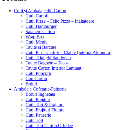
Cutii și Ambalaje din Carton
Cutii Cartofi
Cutii Pizza – Felie Pizza – Inaltatoare
Cutii Hamburger
Salatiere Carton
Wrap Box
Cutii Meniu
Tavite si Barcute
Cutii Pui – Cartofi – Clatite (Interior Aluminiu)
Cutii Triunghi Sandwich
Tavite Baghete – Tacos
Tavite Carton Interior Laminat
Cutii Popcorn
Con Carton
Boluri
Ambalaje Cofetarie-Patiserie
Boluri Inghetata
Cutii Prajituri
Cutii Tort & Prajituri
Cutii Prajituri Fluture
Cutii Patiserie
Cutii Tort
Cutii Tort Carton Orhidee