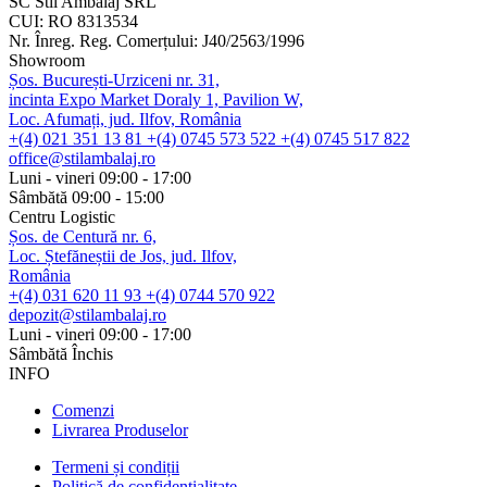
SC Stil Ambalaj SRL
CUI:
RO 8313534
Nr. Înreg. Reg. Comerțului:
J40/2563/1996
Showroom
Șos. București-Urziceni nr. 31,
incinta Expo Market Doraly 1, Pavilion W,
Loc. Afumați, jud. Ilfov, România
+(4) 021 351 13 81
+(4) 0745 573 522
+(4) 0745 517 822
office@stilambalaj.ro
Luni - vineri
09:00 - 17:00
Sâmbătă
09:00 - 15:00
Centru Logistic
Șos. de Centură nr. 6,
Loc. Ștefăneștii de Jos, jud. Ilfov,
România
+(4) 031 620 11 93
+(4) 0744 570 922
depozit@stilambalaj.ro
Luni - vineri
09:00 - 17:00
Sâmbătă
Închis
INFO
Comenzi
Livrarea Produselor
Termeni și condiții
Politică de confidențialitate