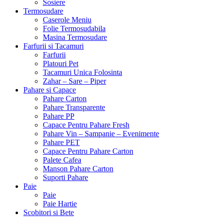
Sosiere
Termosudare
Caserole Meniu
Folie Termosudabila
Masina Termosudare
Farfurii si Tacamuri
Farfurii
Platouri Pet
Tacamuri Unica Folosinta
Zahar – Sare – Piper
Pahare si Capace
Pahare Carton
Pahare Transparente
Pahare PP
Capace Pentru Pahare Fresh
Pahare Vin – Sampanie – Evenimente
Pahare PET
Capace Pentru Pahare Carton
Palete Cafea
Manson Pahare Carton
Suporti Pahare
Paie
Paie
Paie Hartie
Scobitori si Bete