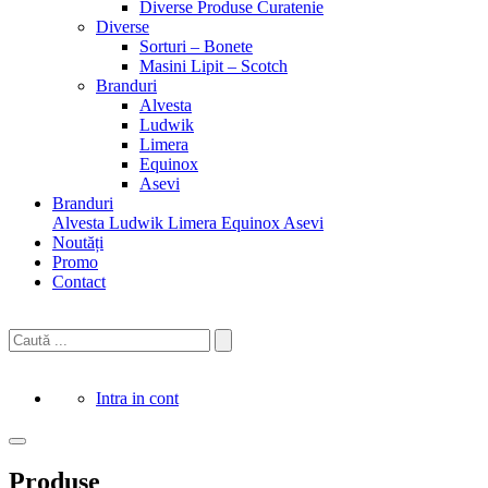
Diverse Produse Curatenie
Diverse
Sorturi – Bonete
Masini Lipit – Scotch
Branduri
Alvesta
Ludwik
Limera
Equinox
Asevi
Branduri
Alvesta
Ludwik
Limera
Equinox
Asevi
Noutăți
Promo
Contact
Intra in cont
Produse