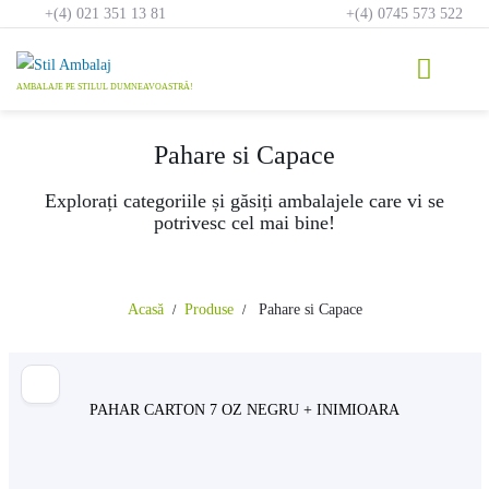
Skip
+(4) 021 351 13 81
+(4) 0745 573 522
to
content
Pahare si Capace
Explorați categoriile și găsiți ambalajele care vi se
potrivesc cel mai bine!
Acasă
Produse
Pahare si Capace
PAHAR CARTON 7 OZ NEGRU + INIMIOARA