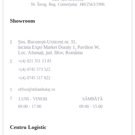
Nr. Înreg. Reg. Comerțului:
J40/2563/1996
Showroom
Șos. București-Urziceni nr. 31,
incinta Expo Market Doraly 1, Pavilion W,
Loc. Afumați, jud. Ilfov, România
+(4) 021 351 13 81
+(4) 0745 573 522
+(4) 0745 517 822
office@stilambalaj.ro
LUNI - VINERI
SÂMBĂTĂ
09:00 - 17:00
09:00 - 15:00
Centru Logistic