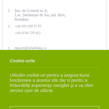
Șos. de Centură nr. 6,
Loc. Ștefăneștii de Jos, jud. Ilfov,
România
+(4) 031 620 11 93
+(4) 0744 570 922
depozit@stilambalaj.ro
LUNI - VINERI
SÂMBĂTĂ
Cookie-urile
09:00 - 17:00
ÎNCHIS
Utilizăm cookie-uri pentru a asigura buna
funcționare a acestui site dar si pentru a
îmbunătăţi experienţa navigării şi a va oferi
servicii uşor de utilizat.
INFO
Comenzi
Livrarea Produselor
Termeni și condiții
Politică de confidențialitate
Politică Cookies