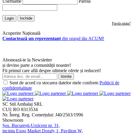
Username
Parola
Login
Inchide
Parola uitata?
Acoperire Națională
Contactează un reprezentant
din orașul tău ACUM!
Abonează-te la Newsletter
și devino parte a comunității noastre!
Fii primul care află despre ultimele oferte și reduceri!
Sunt de acord cu stocarea datelor mele conform
Politicii de
confidențialitate
SC Stil Ambalaj SRL
CUI:
RO 8313534
Nr. Înreg. Reg. Comerțului:
J40/2563/1996
Showroom
Șos. București-Urziceni nr. 31,
incinta Expo Market Doraly 1, Pavilion W,