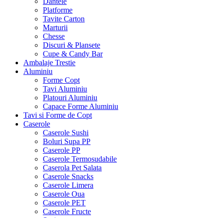
Dantele
Platforme
Tavite Carton
Marturii
Chesse
Discuri & Plansete
Cupe & Candy Bar
Ambalaje Trestie
Aluminiu
Forme Copt
Tavi Aluminiu
Platouri Aluminiu
Capace Forme Aluminiu
Tavi si Forme de Copt
Caserole
Caserole Sushi
Boluri Supa PP
Caserole PP
Caserole Termosudabile
Caserola Pet Salata
Caserole Snacks
Caserole Limera
Caserole Oua
Caserole PET
Caserole Fructe