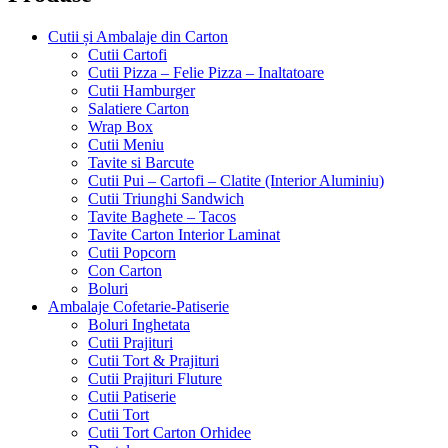
Cutii și Ambalaje din Carton
Cutii Cartofi
Cutii Pizza – Felie Pizza – Inaltatoare
Cutii Hamburger
Salatiere Carton
Wrap Box
Cutii Meniu
Tavite si Barcute
Cutii Pui – Cartofi – Clatite (Interior Aluminiu)
Cutii Triunghi Sandwich
Tavite Baghete – Tacos
Tavite Carton Interior Laminat
Cutii Popcorn
Con Carton
Boluri
Ambalaje Cofetarie-Patiserie
Boluri Inghetata
Cutii Prajituri
Cutii Tort & Prajituri
Cutii Prajituri Fluture
Cutii Patiserie
Cutii Tort
Cutii Tort Carton Orhidee