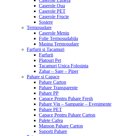
Caserole Limera
Caserole Oua
Caserole PET
Caserole Fructe
Sosiere
Termosudare
Caserole Meniu
Folie Termosudabila
Masina Termosudare
Farfurii si Tacamuri
Farfurii
Platouri Pet
Tacamuri Unica Folosinta
Zahar – Sare – Piper
Pahare si Capace
Pahare Carton
Pahare Transparente
Pahare PP
Capace Pentru Pahare Fresh
Pahare Vin – Sampanie – Evenimente
Pahare PET
Capace Pentru Pahare Carton
Palete Cafea
Manson Pahare Carton
Suporti Pahare