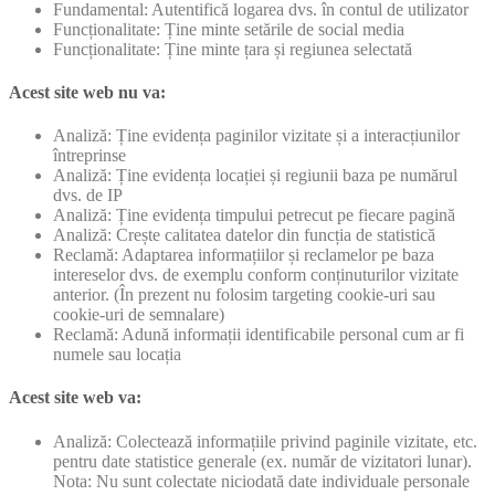
Fundamental: Autentifică logarea dvs. în contul de utilizator
Funcționalitate: Ține minte setările de social media
Funcționalitate: Ține minte țara și regiunea selectată
Acest site web nu va:
Analiză: Ține evidența paginilor vizitate și a interacțiunilor
întreprinse
Analiză: Ține evidența locației și regiunii baza pe numărul
dvs. de IP
Analiză: Ține evidența timpului petrecut pe fiecare pagină
Analiză: Crește calitatea datelor din funcția de statistică
Reclamă: Adaptarea informațiilor și reclamelor pe baza
intereselor dvs. de exemplu conform conținuturilor vizitate
anterior. (În prezent nu folosim targeting cookie-uri sau
cookie-uri de semnalare)
Reclamă: Adună informații identificabile personal cum ar fi
numele sau locația
Acest site web va:
Analiză: Colectează informațiile privind paginile vizitate, etc.
pentru date statistice generale (ex. număr de vizitatori lunar).
Nota: Nu sunt colectate niciodată date individuale personale