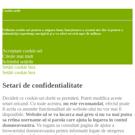
Cookie-urile
Utilizăm cookie-uri pentru a asigura buna funcționare a acestui site dar si pentru a
îmbunătăţi experienţa navigării şi a va oferi servicii uşor de utilizat.
Acceptare cookie-uri
Citește mai mult
Schimbă setările
Setări cookie box
Setări cookie box
Setari de confidentialitate
Decideti ce cookie-uri doriti sa permiteti. Puteti modifica aceste
setari oricand. Cu toate acestea,
nu este recomandat
, efectul poate
fi acela ca anumite functionalitati ale website-ului nu vor mai fi
disponibile.
Website-ul se va incarca mai greu si nu va mai putea
sa retina username-ul si parola care ajuta la logarea in contul
dumneavoastra.
Va rugam sa consultati pagina de ajutor a
browserului dumneavoastra pentru informatii legate de stergerea