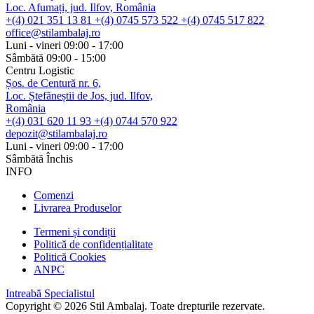
Loc. Afumați, jud. Ilfov, România
+(4) 021 351 13 81
+(4) 0745 573 522
+(4) 0745 517 822
office@stilambalaj.ro
Luni - vineri
09:00 - 17:00
Sâmbătă
09:00 - 15:00
Centru Logistic
Șos. de Centură nr. 6,
Loc. Ștefăneștii de Jos, jud. Ilfov,
România
+(4) 031 620 11 93
+(4) 0744 570 922
depozit@stilambalaj.ro
Luni - vineri
09:00 - 17:00
Sâmbătă
Închis
INFO
Comenzi
Livrarea Produselor
Termeni și condiții
Politică de confidențialitate
Politică Cookies
ANPC
Intreabă Specialistul
Copyright © 2026 Stil Ambalaj. Toate drepturile rezervate.