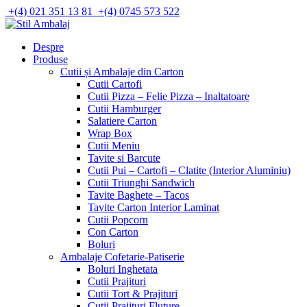
Skip
+(4) 021 351 13 81
+(4) 0745 573 522
to
content
Despre
Produse
Cutii și Ambalaje din Carton
Cutii Cartofi
Cutii Pizza – Felie Pizza – Inaltatoare
Cutii Hamburger
Salatiere Carton
Wrap Box
Cutii Meniu
Tavite si Barcute
Cutii Pui – Cartofi – Clatite (Interior Aluminiu)
Cutii Triunghi Sandwich
Tavite Baghete – Tacos
Tavite Carton Interior Laminat
Cutii Popcorn
Con Carton
Boluri
Ambalaje Cofetarie-Patiserie
Boluri Inghetata
Cutii Prajituri
Cutii Tort & Prajituri
Cutii Prajituri Fluture