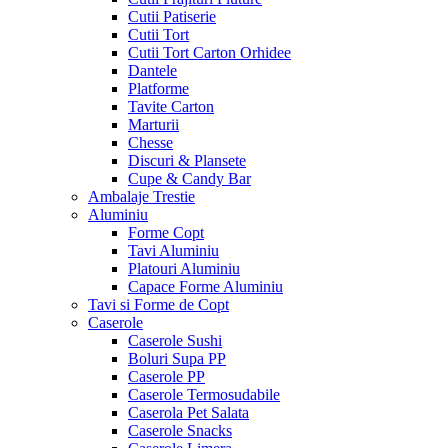
Cutii Patiserie
Cutii Tort
Cutii Tort Carton Orhidee
Dantele
Platforme
Tavite Carton
Marturii
Chesse
Discuri & Plansete
Cupe & Candy Bar
Ambalaje Trestie
Aluminiu
Forme Copt
Tavi Aluminiu
Platouri Aluminiu
Capace Forme Aluminiu
Tavi si Forme de Copt
Caserole
Caserole Sushi
Boluri Supa PP
Caserole PP
Caserole Termosudabile
Caserola Pet Salata
Caserole Snacks