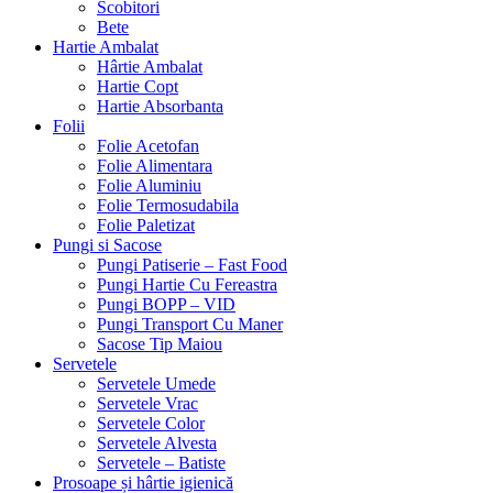
Scobitori
Bete
Hartie Ambalat
Hârtie Ambalat
Hartie Copt
Hartie Absorbanta
Folii
Folie Acetofan
Folie Alimentara
Folie Aluminiu
Folie Termosudabila
Folie Paletizat
Pungi si Sacose
Pungi Patiserie – Fast Food
Pungi Hartie Cu Fereastra
Pungi BOPP – VID
Pungi Transport Cu Maner
Sacose Tip Maiou
Servetele
Servetele Umede
Servetele Vrac
Servetele Color
Servetele Alvesta
Servetele – Batiste
Prosoape și hârtie igienică