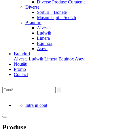
Diverse Produse Curatenie
Diverse
Sorturi – Bonete
Masini Lipit – Scotch
Branduri
Alvesta
Ludwik
Limera
Equinox
Asevi
Branduri
Alvesta
Ludwik
Limera
Equinox
Asevi
Noutăți
Promo
Contact
Intra in cont
Produse