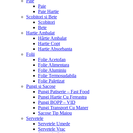
Paie
Paie
Paie Hartie
Scobitori si Bete
Scobitori
Bete
Hartie Ambalat
Hârtie Ambalat
Hartie Copt
Hartie Absorbanta
Folii
Folie Acetofan
Folie Alimentara
Folie Aluminiu
Folie Termosudabila
Folie Paletizat
Pungi si Sacose
Pungi Patiserie – Fast Food
Pungi Hartie Cu Fereastra
Pungi BOPP – VID
Pungi Transport Cu Maner
Sacose Tip Maiou
Servetele
Servetele Umede
Servetele Vrac