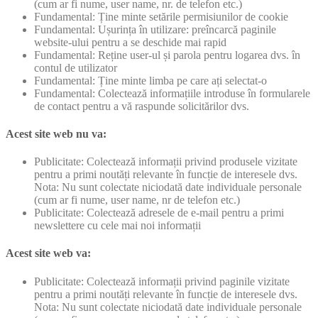
(cum ar fi nume, user name, nr. de telefon etc.)
Fundamental: Ține minte setările permisiunilor de cookie
Fundamental: Ușurința în utilizare: preîncarcă paginile
website-ului pentru a se deschide mai rapid
Fundamental: Reține user-ul și parola pentru logarea dvs. în
contul de utilizator
Fundamental: Ține minte limba pe care ați selectat-o
Fundamental: Colectează informațiile introduse în formularele
de contact pentru a vă raspunde solicitărilor dvs.
Acest site web nu va:
Publicitate: Colectează informații privind produsele vizitate
pentru a primi noutăți relevante în funcție de interesele dvs.
Nota: Nu sunt colectate niciodată date individuale personale
(cum ar fi nume, user name, nr de telefon etc.)
Publicitate: Colectează adresele de e-mail pentru a primi
newslettere cu cele mai noi informații
Acest site web va:
Publicitate: Colectează informații privind paginile vizitate
pentru a primi noutăți relevante în funcție de interesele dvs.
Nota: Nu sunt colectate niciodată date individuale personale