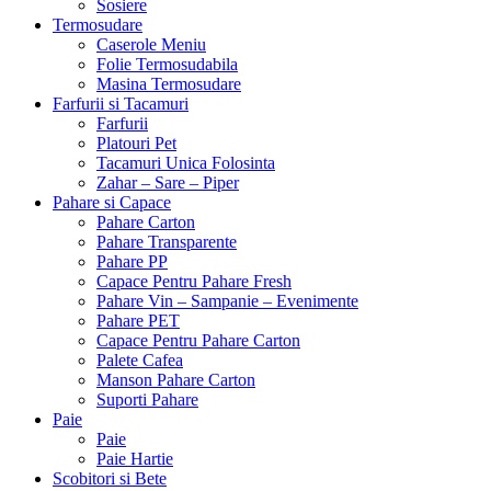
Sosiere
Termosudare
Caserole Meniu
Folie Termosudabila
Masina Termosudare
Farfurii si Tacamuri
Farfurii
Platouri Pet
Tacamuri Unica Folosinta
Zahar – Sare – Piper
Pahare si Capace
Pahare Carton
Pahare Transparente
Pahare PP
Capace Pentru Pahare Fresh
Pahare Vin – Sampanie – Evenimente
Pahare PET
Capace Pentru Pahare Carton
Palete Cafea
Manson Pahare Carton
Suporti Pahare
Paie
Paie
Paie Hartie
Scobitori si Bete