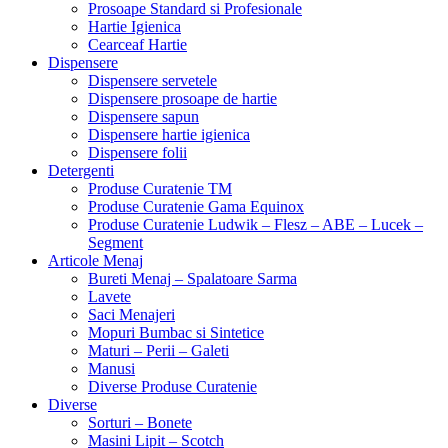
Prosoape Standard si Profesionale
Hartie Igienica
Cearceaf Hartie
Dispensere
Dispensere servetele
Dispensere prosoape de hartie
Dispensere sapun
Dispensere hartie igienica
Dispensere folii
Detergenti
Produse Curatenie TM
Produse Curatenie Gama Equinox
Produse Curatenie Ludwik – Flesz – ABE – Lucek –
Segment
Articole Menaj
Bureti Menaj – Spalatoare Sarma
Lavete
Saci Menajeri
Mopuri Bumbac si Sintetice
Maturi – Perii – Galeti
Manusi
Diverse Produse Curatenie
Diverse
Sorturi – Bonete
Masini Lipit – Scotch