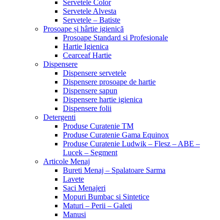
Servetele Color
Servetele Alvesta
Servetele – Batiste
Prosoape și hârtie igienică
Prosoape Standard si Profesionale
Hartie Igienica
Cearceaf Hartie
Dispensere
Dispensere servetele
Dispensere prosoape de hartie
Dispensere sapun
Dispensere hartie igienica
Dispensere folii
Detergenti
Produse Curatenie TM
Produse Curatenie Gama Equinox
Produse Curatenie Ludwik – Flesz – ABE –
Lucek – Segment
Articole Menaj
Bureti Menaj – Spalatoare Sarma
Lavete
Saci Menajeri
Mopuri Bumbac si Sintetice
Maturi – Perii – Galeti
Manusi