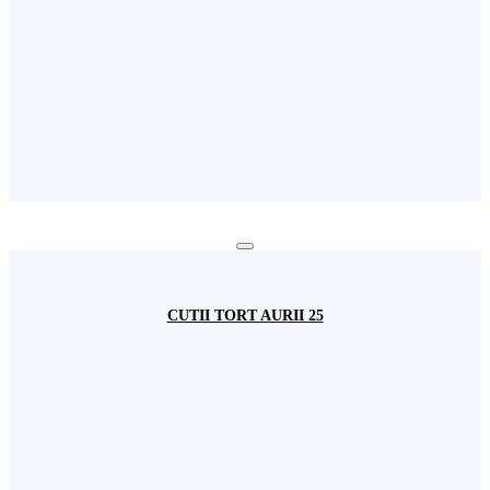
CUTII TORT AURII 25
Autentificare
Username
Parola
Login
Inchide
Parola uitata?