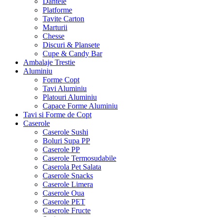
Dantele
Platforme
Tavite Carton
Marturii
Chesse
Discuri & Plansete
Cupe & Candy Bar
Ambalaje Trestie
Aluminiu
Forme Copt
Tavi Aluminiu
Platouri Aluminiu
Capace Forme Aluminiu
Tavi si Forme de Copt
Caserole
Caserole Sushi
Boluri Supa PP
Caserole PP
Caserole Termosudabile
Caserola Pet Salata
Caserole Snacks
Caserole Limera
Caserole Oua
Caserole PET
Caserole Fructe