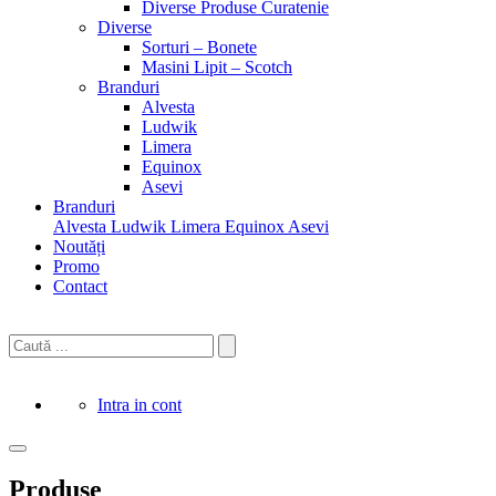
Diverse Produse Curatenie
Diverse
Sorturi – Bonete
Masini Lipit – Scotch
Branduri
Alvesta
Ludwik
Limera
Equinox
Asevi
Branduri
Alvesta
Ludwik
Limera
Equinox
Asevi
Noutăți
Promo
Contact
Intra in cont
Produse