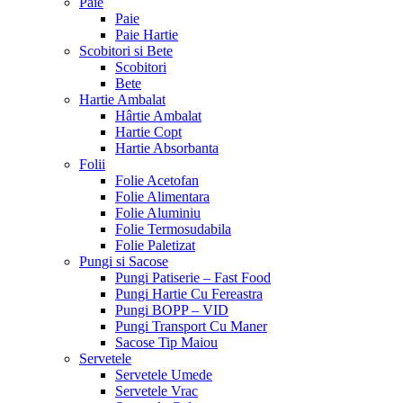
Paie
Paie
Paie Hartie
Scobitori si Bete
Scobitori
Bete
Hartie Ambalat
Hârtie Ambalat
Hartie Copt
Hartie Absorbanta
Folii
Folie Acetofan
Folie Alimentara
Folie Aluminiu
Folie Termosudabila
Folie Paletizat
Pungi si Sacose
Pungi Patiserie – Fast Food
Pungi Hartie Cu Fereastra
Pungi BOPP – VID
Pungi Transport Cu Maner
Sacose Tip Maiou
Servetele
Servetele Umede
Servetele Vrac