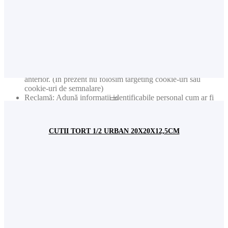
Analiză: Ține evidența paginilor vizitate și a interacțiunilor
întreprinse
Analiză: Ține evidența locației și regiunii baza pe numărul
dvs. de IP
Analiză: Ține evidența timpului petrecut pe fiecare pagină
Analiză: Crește calitatea datelor din funcția de statistică
Reclamă: Adaptarea informațiilor și reclamelor pe baza
intereselor dvs. de exemplu conform conținuturilor vizitate
anterior. (În prezent nu folosim targeting cookie-uri sau
cookie-uri de semnalare)
Reclamă: Adună informații identificabile personal cum ar fi
numele sau locația
Acest site web va:
CUTII TORT 1/2 URBAN 20X20X12,5CM
Analiză: Colectează informațiile privind paginile vizitate, etc.
pentru date statistice generale (ex. număr de vizitatori lunar).
Nota: Nu sunt colectate niciodată date individuale personale
(cum ar fi nume, user name, nr. de telefon etc.)
Fundamental: Ține minte setările permisiunilor de cookie
Fundamental: Ușurința în utilizare: preîncarcă paginile
website-ului pentru a se deschide mai rapid
Fundamental: Reține user-ul și parola pentru logarea dvs. în
contul de utilizator