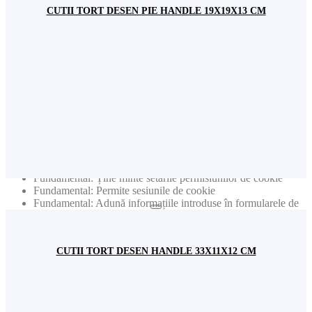
produsele etc. pentru date statistice generale (ex. număr de
CUTII TORT DESEN PIE HANDLE 19X19X13 CM
vizitatori lunar). Nota: Nu sunt colectate niciodată date
individuale personale (cum ar fi nume, user name, nr. de
telefon etc.)
Publicitate: Colectează informații privind produsele vizitate
pentru a primi noutăți relevante în funcție de interesele dvs.
Nota: Nu sunt colectate niciodată date individuale personale
(cum ar fi nume, user name, nr de telefon etc.)
Publicitate: Colectează adresele de e-mail pentru a primi
newslettere cu cele mai noi informații
Acest site web va:
Fundamental: Ține minte setările permisiunilor de cookie
Fundamental: Permite sesiunile de cookie
Fundamental: Adună informațiile introduse în formularele de
contact pentru newsletter sau alte formulare de pe toate
paginile
Fundamental: Autentifică logarea dvs. în contul de utilizator
CUTII TORT DESEN HANDLE 33X11X12 CM
Funcționalitate: Ține minte setările de social media
Funcționalitate: Ține minte țara și regiunea selectată
Acest site web nu va: