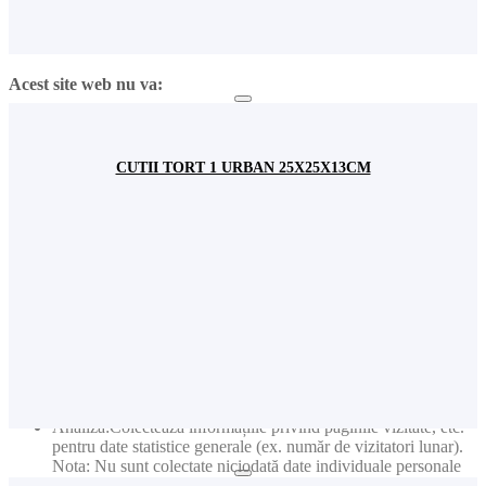
Fundamental: Ține minte limba pe care ați selectat-o
Fundamental: Colectează informațiile introduse în formularele
de contact pentru a vă raspunde solicitărilor dvs.
Acest site web nu va:
Publicitate: Colectează informații privind produsele vizitate
pentru a primi noutăți relevante în funcție de interesele dvs.
Nota: Nu sunt colectate niciodată date individuale personale
CUTII TORT 1 URBAN 25X25X13CM
(cum ar fi nume, user name, nr de telefon etc.)
Publicitate: Colectează adresele de e-mail pentru a primi
newslettere cu cele mai noi informații
Acest site web va:
Publicitate: Colectează informații privind paginile vizitate
pentru a primi noutăți relevante în funcție de interesele dvs.
Nota: Nu sunt colectate niciodată date individuale personale
(cum ar fi nume, user name, nr de telefon etc.)
Publicitate: Colectează adresele de e-mail pentru a primi
newslettere cu cele mai noi informații
Analiză:Colectează informațiile privind paginile vizitate, etc.
pentru date statistice generale (ex. număr de vizitatori lunar).
Nota: Nu sunt colectate niciodată date individuale personale
(cum ar fi nume, user name, nr. de telefon etc.)