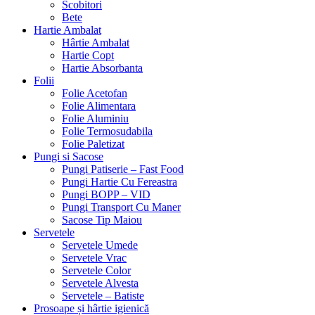
Scobitori
Bete
Hartie Ambalat
Hârtie Ambalat
Hartie Copt
Hartie Absorbanta
Folii
Folie Acetofan
Folie Alimentara
Folie Aluminiu
Folie Termosudabila
Folie Paletizat
Pungi si Sacose
Pungi Patiserie – Fast Food
Pungi Hartie Cu Fereastra
Pungi BOPP – VID
Pungi Transport Cu Maner
Sacose Tip Maiou
Servetele
Servetele Umede
Servetele Vrac
Servetele Color
Servetele Alvesta
Servetele – Batiste
Prosoape și hârtie igienică