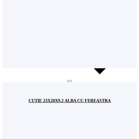
CUTIE 23X20X9.2 ALBA CU FEREASTRA
Cookie-urile
Utilizăm cookie-uri pentru a asigura buna funcționare a acestui site dar si pentru a
îmbunătăţi experienţa navigării şi a va oferi servicii uşor de utilizat.