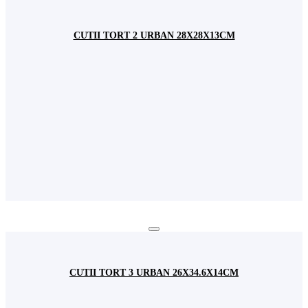
Fundamental: Ține minte setările permisiunilor de cookie
Fundamental: Ușurința în utilizare: preîncarcă paginile
CUTII TORT 2 URBAN 28X28X13CM
website-ului pentru a se deschide mai rapid
Fundamental: Reține user-ul și parola pentru logarea dvs. în
contul de utilizator
Fundamental: Colectează informațiile introduse în formularele
de contact pentru a vă raspunde solicitărilor dvs.
Acest site web nu va:
Salvați și închideți
CUTII TORT 3 URBAN 26X34.6X14CM