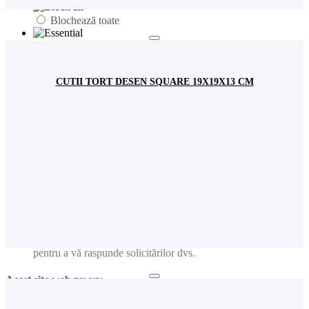
Blochează toate
Fundamental
Analiză
CUTII TORT DESEN SQUARE 19X19X13 CM
Publicitate
Acest site web va:
Ține minte setările permisiunilor de cookie
Ușurința în utilizare: preîncarcă paginile website-ului pentru a
se deschide mai rapid
Ține evidența produselor adăugate în coșul de cumpărături
Reține user-ul și parola pentru logarea dvs. în contul de
utilizator
Ține minte limba pe care ați selectat-o
Colectează informațiile introduse în formularele de contact
pentru a vă raspunde solicitărilor dvs.
Acest site web nu va:
Analiză: Colectează informațiile privind paginile vizitate,