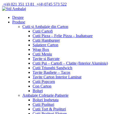
Skip
+(4) 021 351 13 81
+(4) 0745 573 522
to
content
Despre
Produse
Cutii și Ambalaje din Carton
Cutii Cartofi
Cutii Pizza – Felie Pizza – Inaltatoare
Cutii Hamburger
Salatiere Carton
Wrap Box
Cutii Meniu
Tavite si Barcute
Cutii Pui – Cartofi – Clatite (Interior Aluminiu)
Cutii Triunghi Sandwich
Tavite Baghete – Tacos
Tavite Carton Interior Laminat
Cutii Popcorn
Con Carton
Boluri
Ambalaje Cofetarie-Patiserie
Boluri Inghetata
Cutii Prajituri
Cutii Tort & Prajituri
Cutii Prajituri Fluture