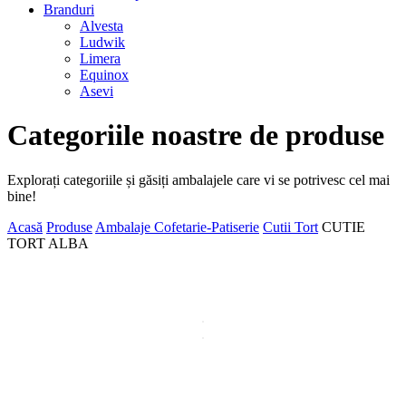
Branduri
Alvesta
Ludwik
Limera
Equinox
Asevi
Categoriile noastre de produse
Explorați categoriile și găsiți ambalajele care vi se potrivesc cel mai
bine!
Acasă
Produse
Ambalaje Cofetarie-Patiserie
Cutii Tort
CUTIE
TORT ALBA