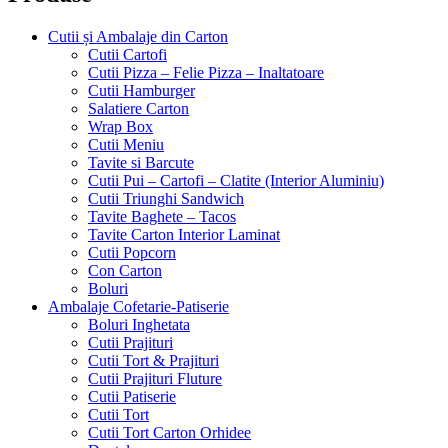
Cutii și Ambalaje din Carton
Cutii Cartofi
Cutii Pizza – Felie Pizza – Inaltatoare
Cutii Hamburger
Salatiere Carton
Wrap Box
Cutii Meniu
Tavite si Barcute
Cutii Pui – Cartofi – Clatite (Interior Aluminiu)
Cutii Triunghi Sandwich
Tavite Baghete – Tacos
Tavite Carton Interior Laminat
Cutii Popcorn
Con Carton
Boluri
Ambalaje Cofetarie-Patiserie
Boluri Inghetata
Cutii Prajituri
Cutii Tort & Prajituri
Cutii Prajituri Fluture
Cutii Patiserie
Cutii Tort
Cutii Tort Carton Orhidee