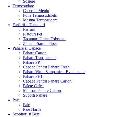
Sosiere
Termosudare
Caserole Meniu
Folie Termosudabila
Masina Termosudare
Farfurii si Tacamuri
Farfurii
Platouri Pet
Tacamuri Unica Folosinta
Zahar – Sare – Piper
Pahare si Capace
Pahare Carton
Pahare Transparente
Pahare PP
Capace Pentru Pahare Fresh
Pahare Vin – Sampanie – Evenimente
Pahare PET
Capace Pentru Pahare Carton
Palete Cafea
Manson Pahare Carton
Suporti Pahare
Paie
Paie
Paie Hartie
Scobitori si Bete