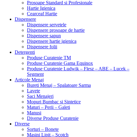
Prosoape Standard si Profesionale
Hartie Igienica
Cearceaf Hartie
Dispensere
Dispensere servetele
Dispensere prosoape de hartie
Dispensere sapun
Dispensere hartie igienica
Dispensere folii
Detergenti
Produse Curatenie TM
Produse Curatenie Gama Equinox
Produse Curatenie Ludwik – Flesz – ABE – Lucek –
Segment
Articole Menaj
Bureti Menaj – Spalatoare Sarma
Lavete
Saci Menajeri
Mopuri Bumbac si Sintetice
Maturi – Perii – Galeti
Manusi
Diverse Produse Curatenie
Diverse
Sorturi – Bonete
Masini Lipit – Scotch