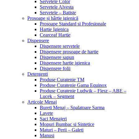
Servetele Color
Servetele Alvesta
Servetele – Batiste
Prosoape și hârtie igienică
Prosoape Standard si Profesionale
Hartie Igienica
Cearceaf Hartie
Dispensere
Dispensere servetele
Dispensere prosoape de hartie
Dispensere sapun
Dispensere hartie igienica
Dispensere folii
Detergenti
Produse Curatenie TM
Produse Curatenie Gama Equinox
Produse Curatenie Ludwik – Flesz – ABE –
Lucek – Segment
Articole Menaj
Bureti Menaj – Spalatoare Sarma
Lavete
Saci Menajeri
Mopuri Bumbac si Sintetice
Maturi – Perii – Galeti
Manusi