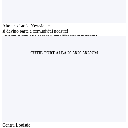
Acoperire Națională
Contactează un reprezentant
din orașul tău ACUM!
Abonează-te la Newsletter
și devino parte a comunității noastre!
Fii primul care află despre ultimele oferte și reduceri!
Sunt de acord cu stocarea datelor mele conform
Politicii de
confidențialitate
CUTIE TORT ALBA 26.5X26.5X25CM
SC Stil Ambalaj SRL
CUI:
RO 8313534
Nr. Înreg. Reg. Comerțului:
J40/2563/1996
Showroom
Șos. București-Urziceni nr. 31,
incinta Expo Market Doraly 1, Pavilion W,
Loc. Afumați, jud. Ilfov, România
+(4) 021 351 13 81
+(4) 0745 573 522
+(4) 0745 517 822
office@stilambalaj.ro
Luni - vineri
09:00 - 17:00
Sâmbătă
09:00 - 15:00
Centru Logistic