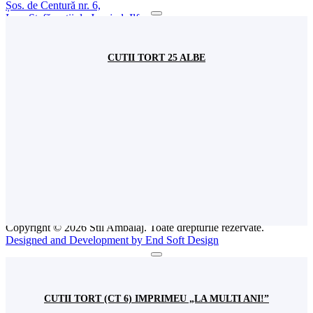
Șos. de Centură nr. 6,
Loc. Ștefăneștii de Jos, jud. Ilfov,
România
+(4) 031 620 11 93
+(4) 0744 570 922
depozit@stilambalaj.ro
CUTII TORT 25 ALBE
Luni - vineri
09:00 - 17:00
Sâmbătă
Închis
INFO
Comenzi
Livrarea Produselor
Termeni și condiții
Politică de confidențialitate
Politică Cookies
ANPC
Intreabă Specialistul
Copyright © 2026 Stil Ambalaj. Toate drepturile rezervate.
Designed and Development by End Soft Design
CUTII TORT (CT 6) IMPRIMEU „LA MULTI ANI!”