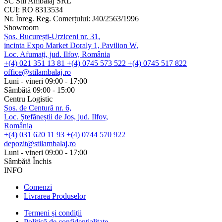
SC Stil Ambalaj SRL
CUI:
RO 8313534
Nr. Înreg. Reg. Comerțului:
J40/2563/1996
Showroom
Șos. București-Urziceni nr. 31,
incinta Expo Market Doraly 1, Pavilion W,
Loc. Afumați, jud. Ilfov, România
+(4) 021 351 13 81
+(4) 0745 573 522
+(4) 0745 517 822
office@stilambalaj.ro
Luni - vineri
09:00 - 17:00
Sâmbătă
09:00 - 15:00
Centru Logistic
Șos. de Centură nr. 6,
Loc. Ștefăneștii de Jos, jud. Ilfov,
România
+(4) 031 620 11 93
+(4) 0744 570 922
depozit@stilambalaj.ro
Luni - vineri
09:00 - 17:00
Sâmbătă
Închis
INFO
Comenzi
Livrarea Produselor
Termeni și condiții
Politică de confidențialitate