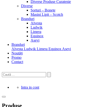
Diverse Produse Curatenie
Diverse
Sorturi – Bonete
Masini Lipit – Scotch
Branduri
Alvesta
Ludwik
Limera
Equinox
Asevi
Branduri
Alvesta
Ludwik
Limera
Equinox
Asevi
Noutăți
Promo
Contact
Intra in cont
Produse