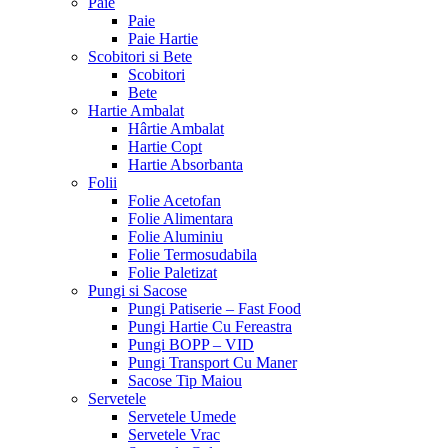
Paie
Paie
Paie Hartie
Scobitori si Bete
Scobitori
Bete
Hartie Ambalat
Hârtie Ambalat
Hartie Copt
Hartie Absorbanta
Folii
Folie Acetofan
Folie Alimentara
Folie Aluminiu
Folie Termosudabila
Folie Paletizat
Pungi si Sacose
Pungi Patiserie – Fast Food
Pungi Hartie Cu Fereastra
Pungi BOPP – VID
Pungi Transport Cu Maner
Sacose Tip Maiou
Servetele
Servetele Umede
Servetele Vrac