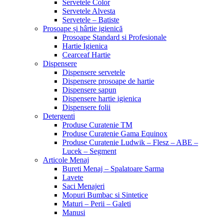
Servetele Color
Servetele Alvesta
Servetele – Batiste
Prosoape și hârtie igienică
Prosoape Standard si Profesionale
Hartie Igienica
Cearceaf Hartie
Dispensere
Dispensere servetele
Dispensere prosoape de hartie
Dispensere sapun
Dispensere hartie igienica
Dispensere folii
Detergenti
Produse Curatenie TM
Produse Curatenie Gama Equinox
Produse Curatenie Ludwik – Flesz – ABE –
Lucek – Segment
Articole Menaj
Bureti Menaj – Spalatoare Sarma
Lavete
Saci Menajeri
Mopuri Bumbac si Sintetice
Maturi – Perii – Galeti
Manusi