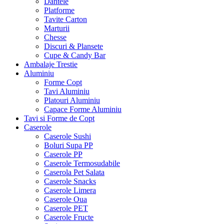
Dantele
Platforme
Tavite Carton
Marturii
Chesse
Discuri & Plansete
Cupe & Candy Bar
Ambalaje Trestie
Aluminiu
Forme Copt
Tavi Aluminiu
Platouri Aluminiu
Capace Forme Aluminiu
Tavi si Forme de Copt
Caserole
Caserole Sushi
Boluri Supa PP
Caserole PP
Caserole Termosudabile
Caserola Pet Salata
Caserole Snacks
Caserole Limera
Caserole Oua
Caserole PET
Caserole Fructe