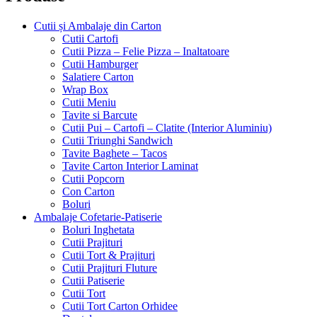
Cutii și Ambalaje din Carton
Cutii Cartofi
Cutii Pizza – Felie Pizza – Inaltatoare
Cutii Hamburger
Salatiere Carton
Wrap Box
Cutii Meniu
Tavite si Barcute
Cutii Pui – Cartofi – Clatite (Interior Aluminiu)
Cutii Triunghi Sandwich
Tavite Baghete – Tacos
Tavite Carton Interior Laminat
Cutii Popcorn
Con Carton
Boluri
Ambalaje Cofetarie-Patiserie
Boluri Inghetata
Cutii Prajituri
Cutii Tort & Prajituri
Cutii Prajituri Fluture
Cutii Patiserie
Cutii Tort
Cutii Tort Carton Orhidee