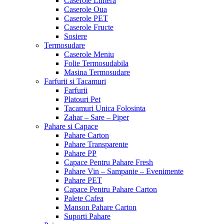
Caserole Limera
Caserole Oua
Caserole PET
Caserole Fructe
Sosiere
Termosudare
Caserole Meniu
Folie Termosudabila
Masina Termosudare
Farfurii si Tacamuri
Farfurii
Platouri Pet
Tacamuri Unica Folosinta
Zahar – Sare – Piper
Pahare si Capace
Pahare Carton
Pahare Transparente
Pahare PP
Capace Pentru Pahare Fresh
Pahare Vin – Sampanie – Evenimente
Pahare PET
Capace Pentru Pahare Carton
Palete Cafea
Manson Pahare Carton
Suporti Pahare