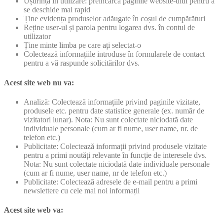
Ușurința în utilizare: preîncarcă paginile website-ului pentru a
se deschide mai rapid
Ține evidența produselor adăugate în coșul de cumpărături
Reține user-ul și parola pentru logarea dvs. în contul de
utilizator
Ține minte limba pe care ați selectat-o
Colectează informațiile introduse în formularele de contact
pentru a vă raspunde solicitărilor dvs.
Acest site web nu va:
Analiză: Colectează informațiile privind paginile vizitate,
produsele etc. pentru date statistice generale (ex. număr de
vizitatori lunar). Nota: Nu sunt colectate niciodată date
individuale personale (cum ar fi nume, user name, nr. de
telefon etc.)
Publicitate: Colectează informații privind produsele vizitate
pentru a primi noutăți relevante în funcție de interesele dvs.
Nota: Nu sunt colectate niciodată date individuale personale
(cum ar fi nume, user name, nr de telefon etc.)
Publicitate: Colectează adresele de e-mail pentru a primi
newslettere cu cele mai noi informații
Acest site web va: