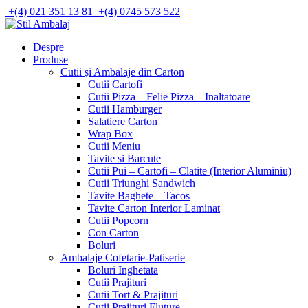
Skip
+(4) 021 351 13 81
+(4) 0745 573 522
to
content
Despre
Produse
Cutii și Ambalaje din Carton
Cutii Cartofi
Cutii Pizza – Felie Pizza – Inaltatoare
Cutii Hamburger
Salatiere Carton
Wrap Box
Cutii Meniu
Tavite si Barcute
Cutii Pui – Cartofi – Clatite (Interior Aluminiu)
Cutii Triunghi Sandwich
Tavite Baghete – Tacos
Tavite Carton Interior Laminat
Cutii Popcorn
Con Carton
Boluri
Ambalaje Cofetarie-Patiserie
Boluri Inghetata
Cutii Prajituri
Cutii Tort & Prajituri
Cutii Prajituri Fluture