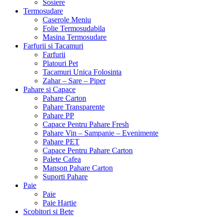
Sosiere
Termosudare
Caserole Meniu
Folie Termosudabila
Masina Termosudare
Farfurii si Tacamuri
Farfurii
Platouri Pet
Tacamuri Unica Folosinta
Zahar – Sare – Piper
Pahare si Capace
Pahare Carton
Pahare Transparente
Pahare PP
Capace Pentru Pahare Fresh
Pahare Vin – Sampanie – Evenimente
Pahare PET
Capace Pentru Pahare Carton
Palete Cafea
Manson Pahare Carton
Suporti Pahare
Paie
Paie
Paie Hartie
Scobitori si Bete