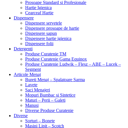
Prosoape Standard si Profesionale
Hartie Igienica
Cearceaf Hartie
Dispensere
Dispensere servetele
Dispensere prosoape de hartie
Dispensere sapun
Dispensere hartie igienica
Dispensere folii
Detergenti
Produse Curatenie TM
Produse Curatenie Gama Equinox
Produse Curatenie Ludwik – Flesz – ABE – Lucek –
Segment
Articole Menaj
Bureti Menaj – Spalatoare Sarma
Lavete
Saci Menajeri
Mopuri Bumbac si Sintetice
Maturi – Perii – Galeti
Manusi
Diverse Produse Curatenie
Diverse
Sorturi – Bonete
Masini Lipit – Scotch