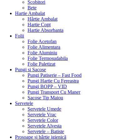
Scobitori
Bete
Hartie Ambalat
Hârtie Ambalat
Hartie Copt
Hartie Absorbanta
Folii
Folie Acetofan
Folie Alimentara
Folie Aluminiu
Folie Termosudabila
Folie Paletizat
Pungi si Sacose
Pungi Patiserie – Fast Food
Pungi Hartie Cu Fereastra
Pungi BOPP – VID
Pungi Transport Cu Maner
Sacose Tip Maiou
Servetele
Servetele Umede
Servetele Vrac
Servetele Color
Servetele Alvesta
Servetele – Batiste
Prosoape și hârtie igienică