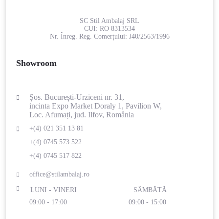
SC Stil Ambalaj SRL
CUI:
RO 8313534
Nr. Înreg. Reg. Comerțului:
J40/2563/1996
Showroom
Șos. București-Urziceni nr. 31,
incinta Expo Market Doraly 1, Pavilion W,
Loc. Afumați, jud. Ilfov, România
+(4) 021 351 13 81
+(4) 0745 573 522
+(4) 0745 517 822
office@stilambalaj.ro
LUNI - VINERI
SÂMBĂTĂ
09:00 - 17:00
09:00 - 15:00