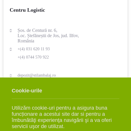
Centru Logistic
Șos. de Centură nr. 6,
Loc. Ștefăneștii de Jos, jud. Ilfov,
România
+(4) 031 620 11 93
+(4) 0744 570 922
depozit@stilambalaj.ro
LUNI - VINERI
SÂMBĂTĂ
Cookie-urile
09:00 - 17:00
ÎNCHIS
Utilizăm cookie-uri pentru a asigura buna
funcționare a acestui site dar si pentru a
îmbunătăţi experienţa navigării şi a va oferi
servicii uşor de utilizat.