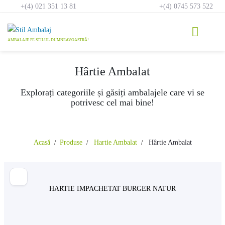
Skip
+(4) 021 351 13 81
+(4) 0745 573 522
to
content
Hârtie Ambalat
Explorați categoriile și găsiți ambalajele care vi se
potrivesc cel mai bine!
Acasă
Produse
Hartie Ambalat
Hârtie Ambalat
HARTIE IMPACHETAT BURGER NATUR