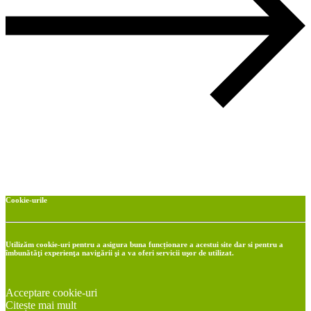
Cookie-urile
Utilizăm cookie-uri pentru a asigura buna funcționare a acestui site dar si pentru a
îmbunătăţi experienţa navigării şi a va oferi servicii uşor de utilizat.
Acceptare cookie-uri
Citește mai mult