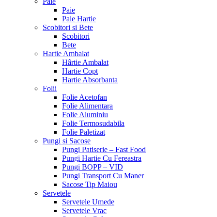
Paie
Paie
Paie Hartie
Scobitori si Bete
Scobitori
Bete
Hartie Ambalat
Hârtie Ambalat
Hartie Copt
Hartie Absorbanta
Folii
Folie Acetofan
Folie Alimentara
Folie Aluminiu
Folie Termosudabila
Folie Paletizat
Pungi si Sacose
Pungi Patiserie – Fast Food
Pungi Hartie Cu Fereastra
Pungi BOPP – VID
Pungi Transport Cu Maner
Sacose Tip Maiou
Servetele
Servetele Umede
Servetele Vrac