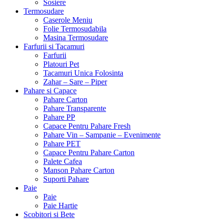
Sosiere
Termosudare
Caserole Meniu
Folie Termosudabila
Masina Termosudare
Farfurii si Tacamuri
Farfurii
Platouri Pet
Tacamuri Unica Folosinta
Zahar – Sare – Piper
Pahare si Capace
Pahare Carton
Pahare Transparente
Pahare PP
Capace Pentru Pahare Fresh
Pahare Vin – Sampanie – Evenimente
Pahare PET
Capace Pentru Pahare Carton
Palete Cafea
Manson Pahare Carton
Suporti Pahare
Paie
Paie
Paie Hartie
Scobitori si Bete