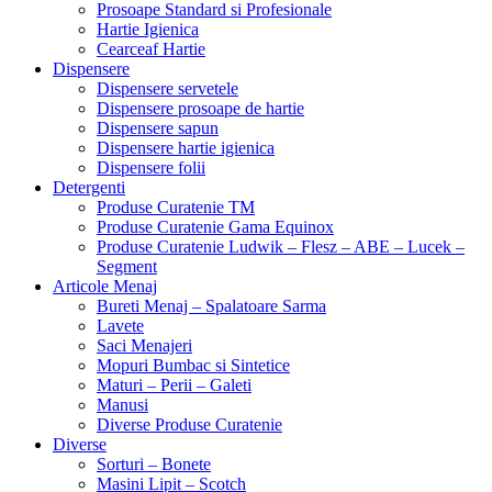
Prosoape Standard si Profesionale
Hartie Igienica
Cearceaf Hartie
Dispensere
Dispensere servetele
Dispensere prosoape de hartie
Dispensere sapun
Dispensere hartie igienica
Dispensere folii
Detergenti
Produse Curatenie TM
Produse Curatenie Gama Equinox
Produse Curatenie Ludwik – Flesz – ABE – Lucek –
Segment
Articole Menaj
Bureti Menaj – Spalatoare Sarma
Lavete
Saci Menajeri
Mopuri Bumbac si Sintetice
Maturi – Perii – Galeti
Manusi
Diverse Produse Curatenie
Diverse
Sorturi – Bonete
Masini Lipit – Scotch