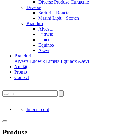
Diverse Produse Curatenie
Diverse
Sorturi – Bonete
Masini Lipit – Scotch
Branduri
Alvesta
Ludwik
Limera
Equinox
Asevi
Branduri
Alvesta
Ludwik
Limera
Equinox
Asevi
Noutăți
Promo
Contact
Intra in cont
Produse