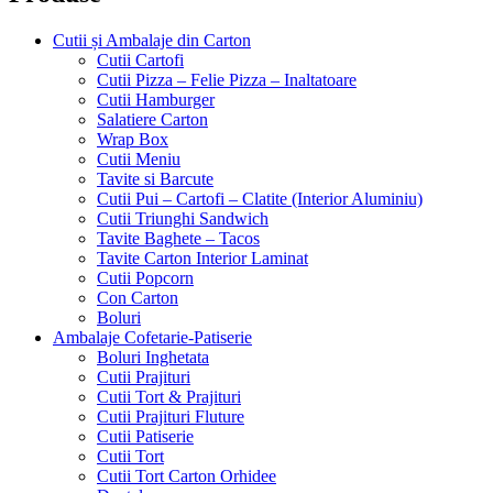
Cutii și Ambalaje din Carton
Cutii Cartofi
Cutii Pizza – Felie Pizza – Inaltatoare
Cutii Hamburger
Salatiere Carton
Wrap Box
Cutii Meniu
Tavite si Barcute
Cutii Pui – Cartofi – Clatite (Interior Aluminiu)
Cutii Triunghi Sandwich
Tavite Baghete – Tacos
Tavite Carton Interior Laminat
Cutii Popcorn
Con Carton
Boluri
Ambalaje Cofetarie-Patiserie
Boluri Inghetata
Cutii Prajituri
Cutii Tort & Prajituri
Cutii Prajituri Fluture
Cutii Patiserie
Cutii Tort
Cutii Tort Carton Orhidee