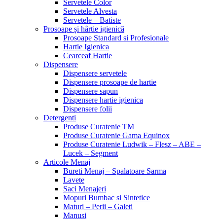
Servetele Color
Servetele Alvesta
Servetele – Batiste
Prosoape și hârtie igienică
Prosoape Standard si Profesionale
Hartie Igienica
Cearceaf Hartie
Dispensere
Dispensere servetele
Dispensere prosoape de hartie
Dispensere sapun
Dispensere hartie igienica
Dispensere folii
Detergenti
Produse Curatenie TM
Produse Curatenie Gama Equinox
Produse Curatenie Ludwik – Flesz – ABE –
Lucek – Segment
Articole Menaj
Bureti Menaj – Spalatoare Sarma
Lavete
Saci Menajeri
Mopuri Bumbac si Sintetice
Maturi – Perii – Galeti
Manusi