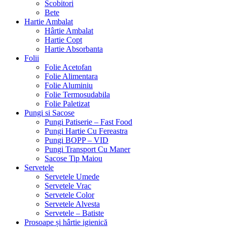
Scobitori
Bete
Hartie Ambalat
Hârtie Ambalat
Hartie Copt
Hartie Absorbanta
Folii
Folie Acetofan
Folie Alimentara
Folie Aluminiu
Folie Termosudabila
Folie Paletizat
Pungi si Sacose
Pungi Patiserie – Fast Food
Pungi Hartie Cu Fereastra
Pungi BOPP – VID
Pungi Transport Cu Maner
Sacose Tip Maiou
Servetele
Servetele Umede
Servetele Vrac
Servetele Color
Servetele Alvesta
Servetele – Batiste
Prosoape și hârtie igienică