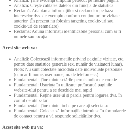
Analiză: Ține evidența timpului petrecut pe fiecare pagină
Analiză: Crește calitatea datelor din funcția de statistică
Reclamă: Adaptarea informațiilor și reclamelor pe baza
intereselor dvs. de exemplu conform conținuturilor vizitate
anterior. (În prezent nu folosim targeting cookie-uri sau
cookie-uri de semnalare)
Reclamă: Adună informații identificabile personal cum ar fi
numele sau locația
Acest site web va:
Analiză: Colectează informațiile privind paginile vizitate, etc.
pentru date statistice generale (ex. număr de vizitatori lunar).
Nota: Nu sunt colectate niciodată date individuale personale
(cum ar fi nume, user name, nr. de telefon etc.)
Fundamental: Ține minte setările permisiunilor de cookie
Fundamental: Ușurința în utilizare: preîncarcă paginile
website-ului pentru a se deschide mai rapid
Fundamental: Reține user-ul și parola pentru logarea dvs. în
contul de utilizator
Fundamental: Ține minte limba pe care ați selectat-o
Fundamental: Colectează informațiile introduse în formularele
de contact pentru a vă raspunde solicitărilor dvs.
Acest site web nu va: