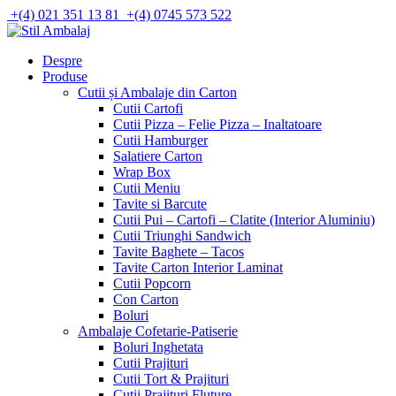
Skip
+(4) 021 351 13 81
+(4) 0745 573 522
to
content
Despre
Produse
Cutii și Ambalaje din Carton
Cutii Cartofi
Cutii Pizza – Felie Pizza – Inaltatoare
Cutii Hamburger
Salatiere Carton
Wrap Box
Cutii Meniu
Tavite si Barcute
Cutii Pui – Cartofi – Clatite (Interior Aluminiu)
Cutii Triunghi Sandwich
Tavite Baghete – Tacos
Tavite Carton Interior Laminat
Cutii Popcorn
Con Carton
Boluri
Ambalaje Cofetarie-Patiserie
Boluri Inghetata
Cutii Prajituri
Cutii Tort & Prajituri
Cutii Prajituri Fluture