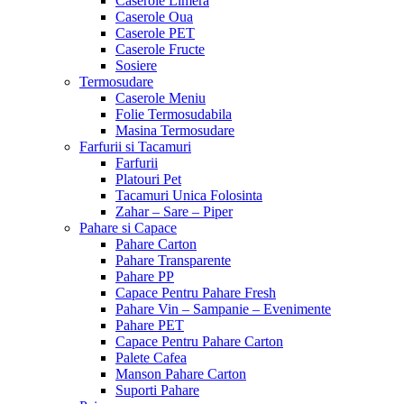
Caserole Limera
Caserole Oua
Caserole PET
Caserole Fructe
Sosiere
Termosudare
Caserole Meniu
Folie Termosudabila
Masina Termosudare
Farfurii si Tacamuri
Farfurii
Platouri Pet
Tacamuri Unica Folosinta
Zahar – Sare – Piper
Pahare si Capace
Pahare Carton
Pahare Transparente
Pahare PP
Capace Pentru Pahare Fresh
Pahare Vin – Sampanie – Evenimente
Pahare PET
Capace Pentru Pahare Carton
Palete Cafea
Manson Pahare Carton
Suporti Pahare