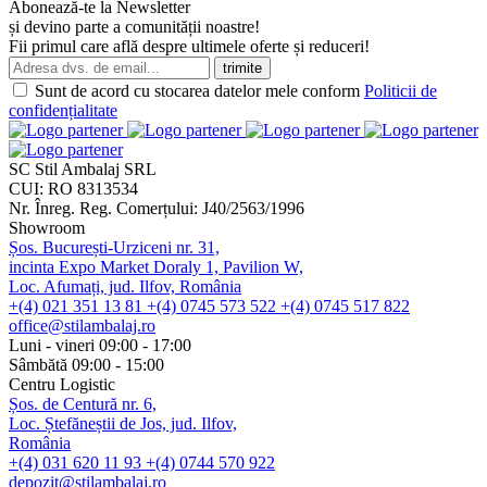
Abonează-te la Newsletter
și devino parte a comunității noastre!
Fii primul care află despre ultimele oferte și reduceri!
Sunt de acord cu stocarea datelor mele conform
Politicii de
confidențialitate
SC Stil Ambalaj SRL
CUI:
RO 8313534
Nr. Înreg. Reg. Comerțului:
J40/2563/1996
Showroom
Șos. București-Urziceni nr. 31,
incinta Expo Market Doraly 1, Pavilion W,
Loc. Afumați, jud. Ilfov, România
+(4) 021 351 13 81
+(4) 0745 573 522
+(4) 0745 517 822
office@stilambalaj.ro
Luni - vineri
09:00 - 17:00
Sâmbătă
09:00 - 15:00
Centru Logistic
Șos. de Centură nr. 6,
Loc. Ștefăneștii de Jos, jud. Ilfov,
România
+(4) 031 620 11 93
+(4) 0744 570 922
depozit@stilambalaj.ro