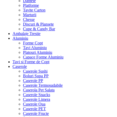
Dantele
Platforme
Tavite Carton
Marturii
Chesse
Discuri & Plansete
Cupe & Candy Bar
Ambalaje Trestie
Aluminiu
Forme Copt
Tavi Aluminiu
Platouri Aluminiu
Capace Forme Aluminiu
Tavi si Forme de Copt
Caserole
Caserole Sushi
Boluri Supa PP
Caserole PP
Caserole Termosudabile
Caserola Pet Salata
Caserole Snacks
Caserole Limera
Caserole Oua
Caserole PET
Caserole Fructe