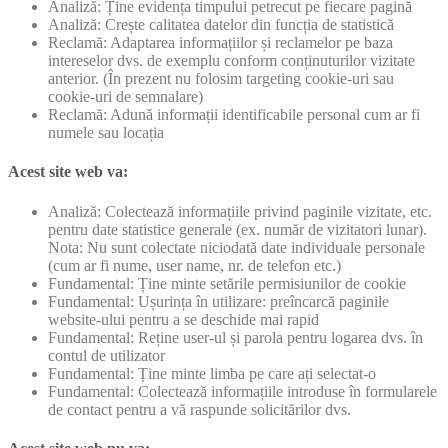
Analiză: Ține evidența timpului petrecut pe fiecare pagină
Analiză: Crește calitatea datelor din funcția de statistică
Reclamă: Adaptarea informațiilor și reclamelor pe baza
intereselor dvs. de exemplu conform conținuturilor vizitate
anterior. (În prezent nu folosim targeting cookie-uri sau
cookie-uri de semnalare)
Reclamă: Adună informații identificabile personal cum ar fi
numele sau locația
Acest site web va:
Analiză: Colectează informațiile privind paginile vizitate, etc.
pentru date statistice generale (ex. număr de vizitatori lunar).
Nota: Nu sunt colectate niciodată date individuale personale
(cum ar fi nume, user name, nr. de telefon etc.)
Fundamental: Ține minte setările permisiunilor de cookie
Fundamental: Ușurința în utilizare: preîncarcă paginile
website-ului pentru a se deschide mai rapid
Fundamental: Reține user-ul și parola pentru logarea dvs. în
contul de utilizator
Fundamental: Ține minte limba pe care ați selectat-o
Fundamental: Colectează informațiile introduse în formularele
de contact pentru a vă raspunde solicitărilor dvs.