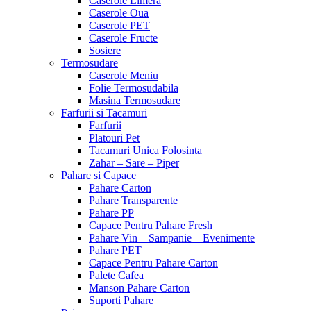
Caserole Limera
Caserole Oua
Caserole PET
Caserole Fructe
Sosiere
Termosudare
Caserole Meniu
Folie Termosudabila
Masina Termosudare
Farfurii si Tacamuri
Farfurii
Platouri Pet
Tacamuri Unica Folosinta
Zahar – Sare – Piper
Pahare si Capace
Pahare Carton
Pahare Transparente
Pahare PP
Capace Pentru Pahare Fresh
Pahare Vin – Sampanie – Evenimente
Pahare PET
Capace Pentru Pahare Carton
Palete Cafea
Manson Pahare Carton
Suporti Pahare