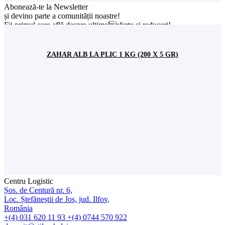
Abonează-te la Newsletter
și devino parte a comunității noastre!
Fii primul care află despre ultimele oferte și reduceri!
Sunt de acord cu stocarea datelor mele conform
Politicii de
confidențialitate
ZAHAR ALB LA PLIC 1 KG (200 X 5 GR)
SC Stil Ambalaj SRL
CUI:
RO 8313534
Nr. Înreg. Reg. Comerțului:
J40/2563/1996
Showroom
Șos. București-Urziceni nr. 31,
incinta Expo Market Doraly 1, Pavilion W,
Loc. Afumați, jud. Ilfov, România
+(4) 021 351 13 81
+(4) 0745 573 522
+(4) 0745 517 822
office@stilambalaj.ro
Luni - vineri
09:00 - 17:00
Sâmbătă
09:00 - 15:00
Centru Logistic
Șos. de Centură nr. 6,
Loc. Ștefăneștii de Jos, jud. Ilfov,
România
+(4) 031 620 11 93
+(4) 0744 570 922