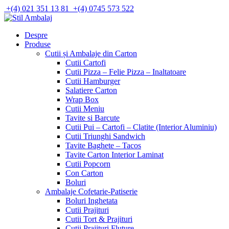
Skip
+(4) 021 351 13 81
+(4) 0745 573 522
to
content
Despre
Produse
Cutii și Ambalaje din Carton
Cutii Cartofi
Cutii Pizza – Felie Pizza – Inaltatoare
Cutii Hamburger
Salatiere Carton
Wrap Box
Cutii Meniu
Tavite si Barcute
Cutii Pui – Cartofi – Clatite (Interior Aluminiu)
Cutii Triunghi Sandwich
Tavite Baghete – Tacos
Tavite Carton Interior Laminat
Cutii Popcorn
Con Carton
Boluri
Ambalaje Cofetarie-Patiserie
Boluri Inghetata
Cutii Prajituri
Cutii Tort & Prajituri
Cutii Prajituri Fluture