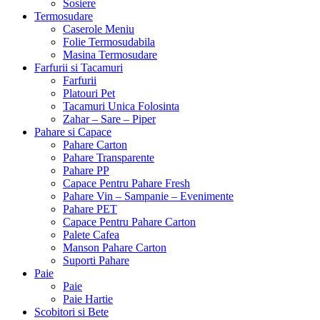
Sosiere
Termosudare
Caserole Meniu
Folie Termosudabila
Masina Termosudare
Farfurii si Tacamuri
Farfurii
Platouri Pet
Tacamuri Unica Folosinta
Zahar – Sare – Piper
Pahare si Capace
Pahare Carton
Pahare Transparente
Pahare PP
Capace Pentru Pahare Fresh
Pahare Vin – Sampanie – Evenimente
Pahare PET
Capace Pentru Pahare Carton
Palete Cafea
Manson Pahare Carton
Suporti Pahare
Paie
Paie
Paie Hartie
Scobitori si Bete