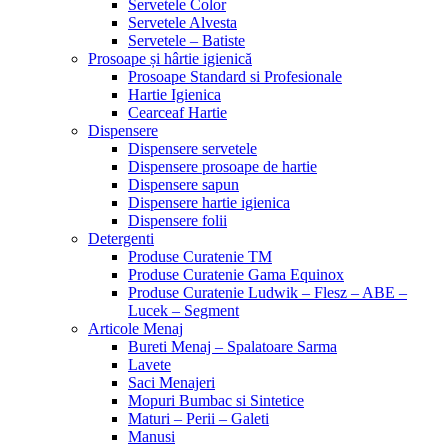
Servetele Color
Servetele Alvesta
Servetele – Batiste
Prosoape și hârtie igienică
Prosoape Standard si Profesionale
Hartie Igienica
Cearceaf Hartie
Dispensere
Dispensere servetele
Dispensere prosoape de hartie
Dispensere sapun
Dispensere hartie igienica
Dispensere folii
Detergenti
Produse Curatenie TM
Produse Curatenie Gama Equinox
Produse Curatenie Ludwik – Flesz – ABE –
Lucek – Segment
Articole Menaj
Bureti Menaj – Spalatoare Sarma
Lavete
Saci Menajeri
Mopuri Bumbac si Sintetice
Maturi – Perii – Galeti
Manusi