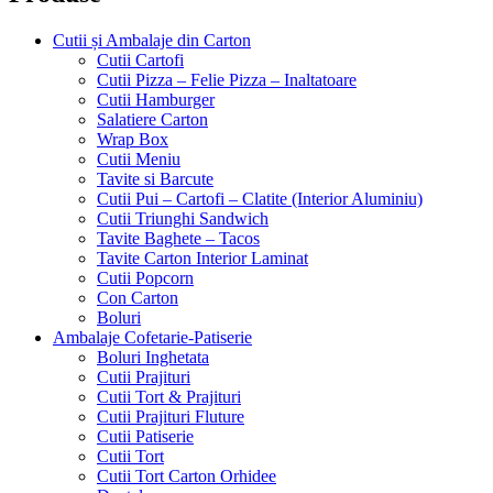
Cutii și Ambalaje din Carton
Cutii Cartofi
Cutii Pizza – Felie Pizza – Inaltatoare
Cutii Hamburger
Salatiere Carton
Wrap Box
Cutii Meniu
Tavite si Barcute
Cutii Pui – Cartofi – Clatite (Interior Aluminiu)
Cutii Triunghi Sandwich
Tavite Baghete – Tacos
Tavite Carton Interior Laminat
Cutii Popcorn
Con Carton
Boluri
Ambalaje Cofetarie-Patiserie
Boluri Inghetata
Cutii Prajituri
Cutii Tort & Prajituri
Cutii Prajituri Fluture
Cutii Patiserie
Cutii Tort
Cutii Tort Carton Orhidee