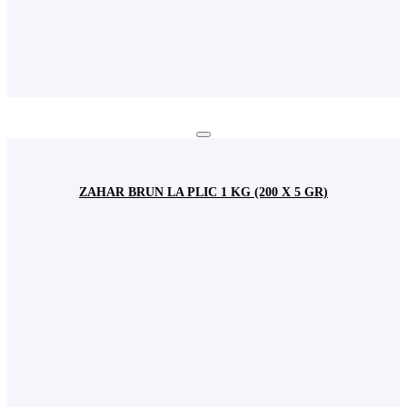
ZAHAR BRUN LA PLIC 1 KG (200 X 5 GR)
Autentificare
Username
Parola
Login
Inchide
Parola uitata?
Acoperire Națională
Contactează un reprezentant
din orașul tău ACUM!