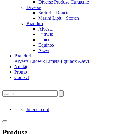
Diverse Produse Curatenie
Diverse
Sorturi – Bonete
Masini Lipit – Scotch
Branduri
Alvesta
Ludwik
Limera
Equinox
Asevi
Branduri
Alvesta
Ludwik
Limera
Equinox
Asevi
Noutăți
Promo
Contact
Intra in cont
Produse