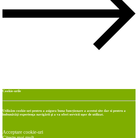
Cookie-urile
Utilizăm cookie-uri pentru a asigura buna funcționare a acestui site dar si pentru a
îmbunătăţi experienţa navigării şi a va oferi servicii uşor de utilizat.
Acceptare cookie-uri
Citește mai mult