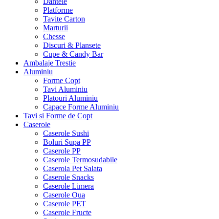
Dantele
Platforme
Tavite Carton
Marturii
Chesse
Discuri & Plansete
Cupe & Candy Bar
Ambalaje Trestie
Aluminiu
Forme Copt
Tavi Aluminiu
Platouri Aluminiu
Capace Forme Aluminiu
Tavi si Forme de Copt
Caserole
Caserole Sushi
Boluri Supa PP
Caserole PP
Caserole Termosudabile
Caserola Pet Salata
Caserole Snacks
Caserole Limera
Caserole Oua
Caserole PET
Caserole Fructe