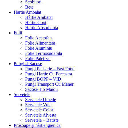
Scobitori
Bete
Hartie Ambalat
Hârtie Ambalat
Hartie Copt
Hartie Absorbanta
Folii
Folie Acetofan
Folie Alimentara
Folie Aluminiu
Folie Termosudabila
Folie Paletizat
Pungi si Sacose
Pungi Patiserie – Fast Food
Pungi Hartie Cu Fereastra
Pungi BOPP – VID
Pungi Transport Cu Maner
Sacose Tip Maiou
Servetele
Servetele Umede
Servetele Vrac
Servetele Color
Servetele Alvesta
Servetele – Batiste
Prosoape și hârtie igienică