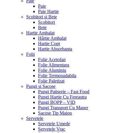
Paie
Paie
Paie Hartie
Scobitori si Bete
Scobitori
Bete
Hartie Ambalat
Hârtie Ambalat
Hartie Copt
Hartie Absorbanta
Folii
Folie Acetofan
Folie Alimentara
Folie Aluminiu
Folie Termosudabila
Folie Paletizat
Pungi si Sacose
Pungi Patiserie – Fast Food
Pungi Hartie Cu Fereastra
Pungi BOPP – VID
Pungi Transport Cu Maner
Sacose Tip Maiou
Servetele
Servetele Umede
Servetele Vrac