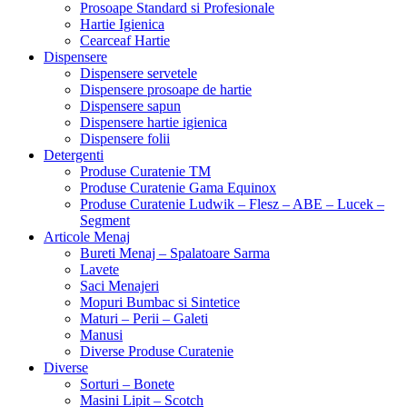
Prosoape Standard si Profesionale
Hartie Igienica
Cearceaf Hartie
Dispensere
Dispensere servetele
Dispensere prosoape de hartie
Dispensere sapun
Dispensere hartie igienica
Dispensere folii
Detergenti
Produse Curatenie TM
Produse Curatenie Gama Equinox
Produse Curatenie Ludwik – Flesz – ABE – Lucek –
Segment
Articole Menaj
Bureti Menaj – Spalatoare Sarma
Lavete
Saci Menajeri
Mopuri Bumbac si Sintetice
Maturi – Perii – Galeti
Manusi
Diverse Produse Curatenie
Diverse
Sorturi – Bonete
Masini Lipit – Scotch