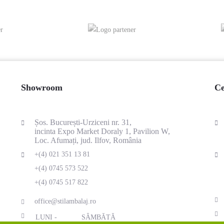
Showroom
Ce
Șos. București-Urziceni nr. 31,
incinta Expo Market Doraly 1, Pavilion W,
Loc. Afumați, jud. Ilfov, România
+(4) 021 351 13 81
+(4) 0745 573 522
+(4) 0745 517 822
office@stilambalaj.ro
LUNI -
SÂMBĂTĂ