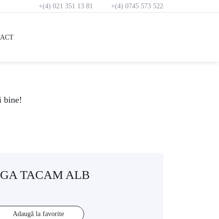
+(4) 021 351 13 81
+(4) 0745 573 522
ACT
i bine!
GA TACAM ALB
Adaugă la favorite