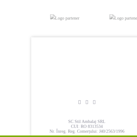
SC Stil Ambalaj SRL
CUI:
RO 8313534
Nr. Înreg. Reg. Comerțului:
J40/2563/1996