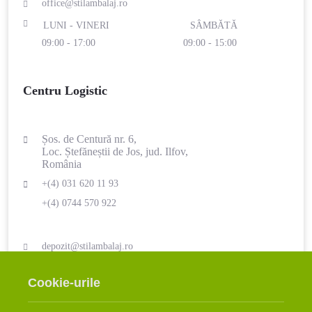
office@stilambalaj.ro
LUNI - VINERI
SÂMBĂTĂ
09:00 - 17:00
09:00 - 15:00
Centru Logistic
Șos. de Centură nr. 6,
Loc. Ștefăneștii de Jos, jud. Ilfov,
România
+(4) 031 620 11 93
+(4) 0744 570 922
depozit@stilambalaj.ro
LUNI - VINERI
SÂMBĂTĂ
Cookie-urile
09:00 - 17:00
ÎNCHIS