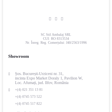
SC Stil Ambalaj SRL
CUI:
RO 8313534
Nr. Înreg. Reg. Comerțului:
J40/2563/1996
Showroom
Șos. București-Urziceni nr. 31,
incinta Expo Market Doraly 1, Pavilion W,
Loc. Afumați, jud. Ilfov, România
+(4) 021 351 13 81
+(4) 0745 573 522
+(4) 0745 517 822