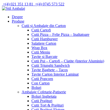
Skip
+(4) 021 351 13 81
+(4) 0745 573 522
to
content
Despre
Produse
Cutii și Ambalaje din Carton
Cutii Cartofi
Cutii Pizza – Felie Pizza – Inaltatoare
Cutii Hamburger
Salatiere Carton
Wrap Box
Cutii Meniu
Tavite si Barcute
Cutii Pui – Cartofi – Clatite (Interior Aluminiu)
Cutii Triunghi Sandwich
Tavite Baghete – Tacos
Tavite Carton Interior Laminat
Cutii Popcorn
Con Carton
Boluri
Ambalaje Cofetarie-Patiserie
Boluri Inghetata
Cutii Prajituri
Cutii Tort & Prajituri
Cutii Prajituri Fluture