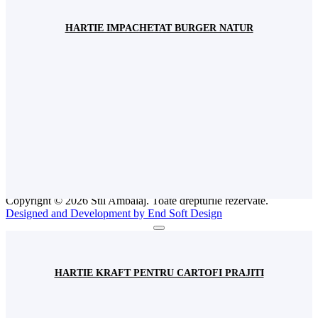
România
+(4) 031 620 11 93
+(4) 0744 570 922
depozit@stilambalaj.ro
HARTIE IMPACHETAT BURGER NATUR
Luni - vineri
09:00 - 17:00
Sâmbătă
Închis
INFO
Comenzi
Livrarea Produselor
Termeni și condiții
Politică de confidențialitate
Politică Cookies
ANPC
Intreabă Specialistul
Copyright © 2026 Stil Ambalaj. Toate drepturile rezervate.
Designed and Development by End Soft Design
HARTIE KRAFT PENTRU CARTOFI PRAJITI