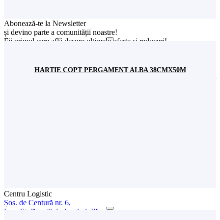
Abonează-te la Newsletter
și devino parte a comunității noastre!
Fii primul care află despre ultimele oferte și reduceri!
Sunt de acord cu stocarea datelor mele conform
Politicii de
confidențialitate
HARTIE COPT PERGAMENT ALBA 38CMX50M
SC Stil Ambalaj SRL
CUI:
RO 8313534
Nr. Înreg. Reg. Comerțului:
J40/2563/1996
Showroom
Șos. București-Urziceni nr. 31,
incinta Expo Market Doraly 1, Pavilion W,
Loc. Afumați, jud. Ilfov, România
+(4) 021 351 13 81
+(4) 0745 573 522
+(4) 0745 517 822
office@stilambalaj.ro
Luni - vineri
09:00 - 17:00
Sâmbătă
09:00 - 15:00
Centru Logistic
Șos. de Centură nr. 6,
Loc. Ștefăneștii de Jos, jud. Ilfov,