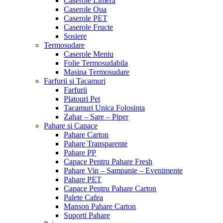
Caserole Limera
Caserole Oua
Caserole PET
Caserole Fructe
Sosiere
Termosudare
Caserole Meniu
Folie Termosudabila
Masina Termosudare
Farfurii si Tacamuri
Farfurii
Platouri Pet
Tacamuri Unica Folosinta
Zahar – Sare – Piper
Pahare si Capace
Pahare Carton
Pahare Transparente
Pahare PP
Capace Pentru Pahare Fresh
Pahare Vin – Sampanie – Evenimente
Pahare PET
Capace Pentru Pahare Carton
Palete Cafea
Manson Pahare Carton
Suporti Pahare