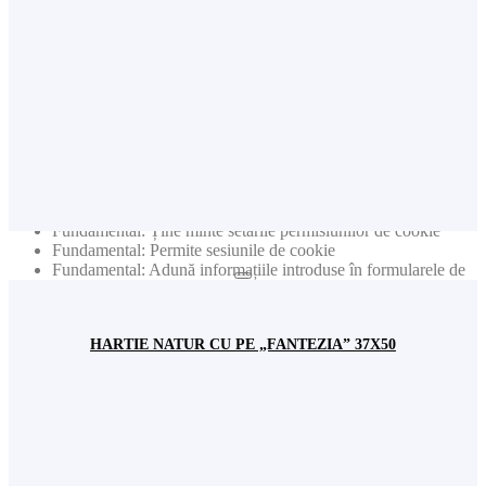
individuale personale (cum ar fi nume, user name, nr. de
telefon etc.)
Publicitate: Colectează informații privind produsele vizitate
pentru a primi noutăți relevante în funcție de interesele dvs.
Nota: Nu sunt colectate niciodată date individuale personale
(cum ar fi nume, user name, nr de telefon etc.)
Publicitate: Colectează adresele de e-mail pentru a primi
newslettere cu cele mai noi informații
Acest site web va:
Fundamental: Ține minte setările permisiunilor de cookie
Fundamental: Permite sesiunile de cookie
Fundamental: Adună informațiile introduse în formularele de
contact pentru newsletter sau alte formulare de pe toate
paginile
Fundamental: Autentifică logarea dvs. în contul de utilizator
HARTIE NATUR CU PE „FANTEZIA” 37X50
Funcționalitate: Ține minte setările de social media
Funcționalitate: Ține minte țara și regiunea selectată
Acest site web nu va:
Analiză: Ține evidența paginilor vizitate și a interacțiunilor
întreprinse