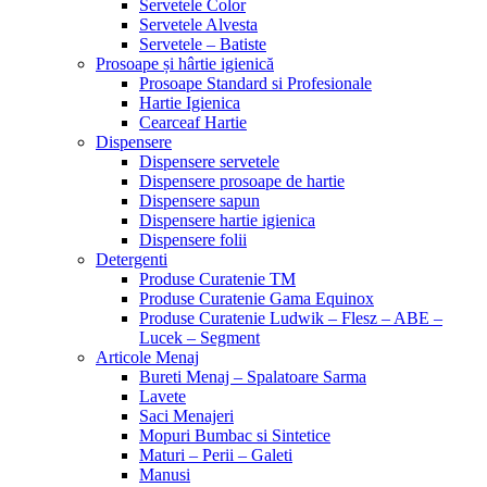
Servetele Color
Servetele Alvesta
Servetele – Batiste
Prosoape și hârtie igienică
Prosoape Standard si Profesionale
Hartie Igienica
Cearceaf Hartie
Dispensere
Dispensere servetele
Dispensere prosoape de hartie
Dispensere sapun
Dispensere hartie igienica
Dispensere folii
Detergenti
Produse Curatenie TM
Produse Curatenie Gama Equinox
Produse Curatenie Ludwik – Flesz – ABE –
Lucek – Segment
Articole Menaj
Bureti Menaj – Spalatoare Sarma
Lavete
Saci Menajeri
Mopuri Bumbac si Sintetice
Maturi – Perii – Galeti
Manusi