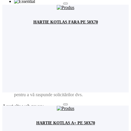
Fundamental
Analiză
HARTIE KOTLAS FARA PE 50X70
Publicitate
Acest site web va:
Ține minte setările permisiunilor de cookie
Ușurința în utilizare: preîncarcă paginile website-ului pentru a
se deschide mai rapid
Ține evidența produselor adăugate în coșul de cumpărături
Reține user-ul și parola pentru logarea dvs. în contul de
utilizator
Ține minte limba pe care ați selectat-o
Colectează informațiile introduse în formularele de contact
pentru a vă raspunde solicitărilor dvs.
Acest site web nu va:
Analiză: Colectează informațiile privind paginile vizitate,
produsele etc. pentru date statistice generale (ex. număr de
HARTIE KOTLAS A+ PE 50X70
vizitatori lunar). Nota: Nu sunt colectate niciodată date