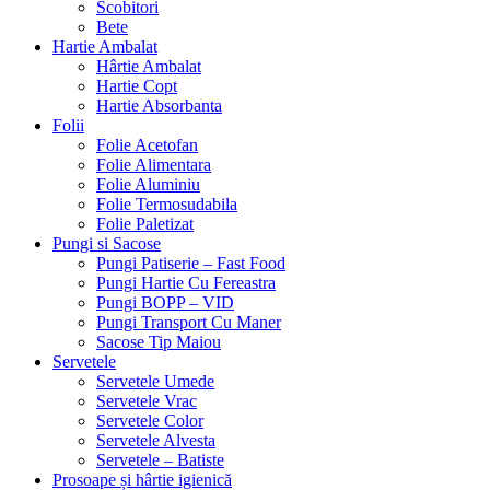
Scobitori
Bete
Hartie Ambalat
Hârtie Ambalat
Hartie Copt
Hartie Absorbanta
Folii
Folie Acetofan
Folie Alimentara
Folie Aluminiu
Folie Termosudabila
Folie Paletizat
Pungi si Sacose
Pungi Patiserie – Fast Food
Pungi Hartie Cu Fereastra
Pungi BOPP – VID
Pungi Transport Cu Maner
Sacose Tip Maiou
Servetele
Servetele Umede
Servetele Vrac
Servetele Color
Servetele Alvesta
Servetele – Batiste
Prosoape și hârtie igienică