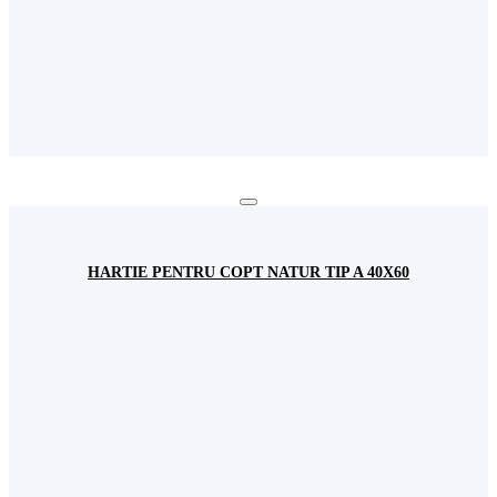
HARTIE PENTRU COPT NATUR TIP A 40X60
Autentificare
Username
Parola
Login
Inchide
Parola uitata?
Acoperire Națională
Contactează un reprezentant
din orașul tău ACUM!