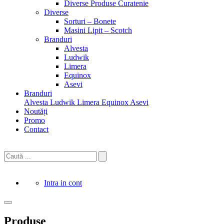
Diverse Produse Curatenie
Diverse
Sorturi – Bonete
Masini Lipit – Scotch
Branduri
Alvesta
Ludwik
Limera
Equinox
Asevi
Branduri
Alvesta
Ludwik
Limera
Equinox
Asevi
Noutăți
Promo
Contact
Intra in cont
Produse