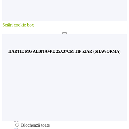
Acceptare cookie-uri
Citește mai mult
Schimbă setările
Setări cookie box
Setări cookie box
Setari de confidentialitate
Decideti ce cookie-uri doriti sa permiteti. Puteti modifica aceste
HARTIE MG ALBITA+PE 25X37CM TIP ZIAR (SHAWORMA)
setari oricand. Cu toate acestea,
nu este recomandat
, efectul poate
fi acela ca anumite functionalitati ale website-ului nu vor mai fi
disponibile.
Website-ul se va incarca mai greu si nu va mai putea
sa retina username-ul si parola care ajuta la logarea in contul
dumneavoastra.
Va rugam sa consultati pagina de ajutor a
browserului dumneavoastra pentru informatii legate de stergerea
cookie-urilor. Aflati mai multe legate de cookie-urile pe care le
utilizam.
Cu slider-ul puteti activa sau dezactiva diferite
cookie-uri utilizate in website-ul nostru.
Blochează toate