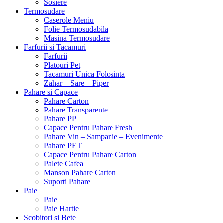
Sosiere
Termosudare
Caserole Meniu
Folie Termosudabila
Masina Termosudare
Farfurii si Tacamuri
Farfurii
Platouri Pet
Tacamuri Unica Folosinta
Zahar – Sare – Piper
Pahare si Capace
Pahare Carton
Pahare Transparente
Pahare PP
Capace Pentru Pahare Fresh
Pahare Vin – Sampanie – Evenimente
Pahare PET
Capace Pentru Pahare Carton
Palete Cafea
Manson Pahare Carton
Suporti Pahare
Paie
Paie
Paie Hartie
Scobitori si Bete