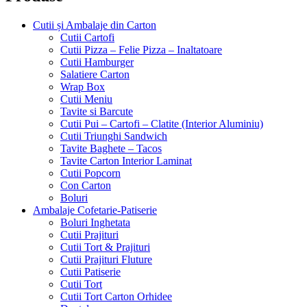
Cutii și Ambalaje din Carton
Cutii Cartofi
Cutii Pizza – Felie Pizza – Inaltatoare
Cutii Hamburger
Salatiere Carton
Wrap Box
Cutii Meniu
Tavite si Barcute
Cutii Pui – Cartofi – Clatite (Interior Aluminiu)
Cutii Triunghi Sandwich
Tavite Baghete – Tacos
Tavite Carton Interior Laminat
Cutii Popcorn
Con Carton
Boluri
Ambalaje Cofetarie-Patiserie
Boluri Inghetata
Cutii Prajituri
Cutii Tort & Prajituri
Cutii Prajituri Fluture
Cutii Patiserie
Cutii Tort
Cutii Tort Carton Orhidee