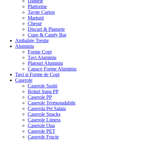
Dantele
Platforme
Tavite Carton
Marturii
Chesse
Discuri & Plansete
Cupe & Candy Bar
Ambalaje Trestie
Aluminiu
Forme Copt
Tavi Aluminiu
Platouri Aluminiu
Capace Forme Aluminiu
Tavi si Forme de Copt
Caserole
Caserole Sushi
Boluri Supa PP
Caserole PP
Caserole Termosudabile
Caserola Pet Salata
Caserole Snacks
Caserole Limera
Caserole Oua
Caserole PET
Caserole Fructe