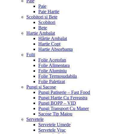
Paie
Paie
Paie Hartie
Scobitori si Bete
Scobitori
Bete
Hartie Ambalat
Hârtie Ambalat
Hartie Copt
Hartie Absorbanta
Folii
Folie Acetofan
Folie Alimentara
Folie Aluminiu
Folie Termosudabila
Folie Paletizat
Pungi si Sacose
Pungi Patiserie – Fast Food
Pungi Hartie Cu Fereastra
Pungi BOPP – VID
Pungi Transport Cu Maner
Sacose Tip Maiou
Servetele
Servetele Umede
Servetele Vrac