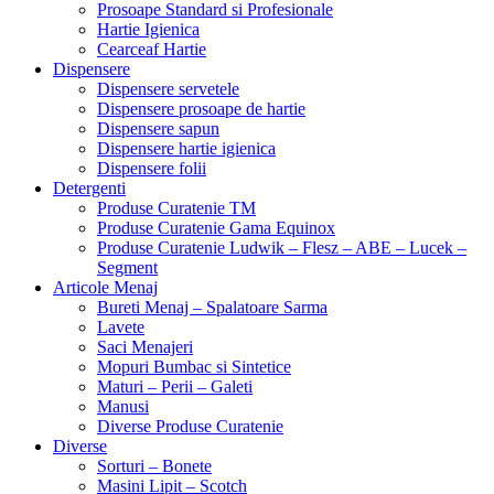
Prosoape Standard si Profesionale
Hartie Igienica
Cearceaf Hartie
Dispensere
Dispensere servetele
Dispensere prosoape de hartie
Dispensere sapun
Dispensere hartie igienica
Dispensere folii
Detergenti
Produse Curatenie TM
Produse Curatenie Gama Equinox
Produse Curatenie Ludwik – Flesz – ABE – Lucek –
Segment
Articole Menaj
Bureti Menaj – Spalatoare Sarma
Lavete
Saci Menajeri
Mopuri Bumbac si Sintetice
Maturi – Perii – Galeti
Manusi
Diverse Produse Curatenie
Diverse
Sorturi – Bonete
Masini Lipit – Scotch