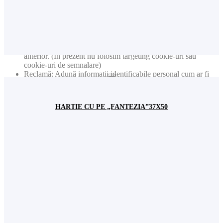
Analiză: Ține evidența locației și regiunii baza pe numărul
dvs. de IP
Analiză: Ține evidența timpului petrecut pe fiecare pagină
Analiză: Crește calitatea datelor din funcția de statistică
Reclamă: Adaptarea informațiilor și reclamelor pe baza
intereselor dvs. de exemplu conform conținuturilor vizitate
anterior. (În prezent nu folosim targeting cookie-uri sau
cookie-uri de semnalare)
Reclamă: Adună informații identificabile personal cum ar fi
numele sau locația
Acest site web va:
HARTIE CU PE „FANTEZIA”37X50
Analiză: Colectează informațiile privind paginile vizitate, etc.
pentru date statistice generale (ex. număr de vizitatori lunar).
Nota: Nu sunt colectate niciodată date individuale personale
(cum ar fi nume, user name, nr. de telefon etc.)
Fundamental: Ține minte setările permisiunilor de cookie
Fundamental: Ușurința în utilizare: preîncarcă paginile
website-ului pentru a se deschide mai rapid
Fundamental: Reține user-ul și parola pentru logarea dvs. în
contul de utilizator
Fundamental: Ține minte limba pe care ați selectat-o
Fundamental: Colectează informațiile introduse în formularele
de contact pentru a vă raspunde solicitărilor dvs.