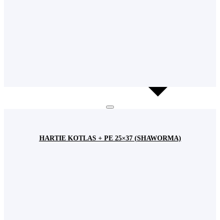
HARTIE KOTLAS + PE 25×37 (SHAWORMA)
Cookie-urile
Utilizăm cookie-uri pentru a asigura buna funcționare a acestui site dar si pentru a
îmbunătăţi experienţa navigării şi a va oferi servicii uşor de utilizat.