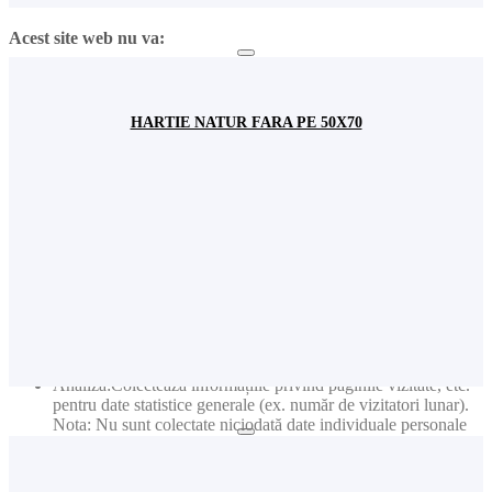
Acest site web nu va:
Publicitate: Colectează informații privind produsele vizitate
pentru a primi noutăți relevante în funcție de interesele dvs.
Nota: Nu sunt colectate niciodată date individuale personale
HARTIE NATUR FARA PE 50X70
(cum ar fi nume, user name, nr de telefon etc.)
Publicitate: Colectează adresele de e-mail pentru a primi
newslettere cu cele mai noi informații
Acest site web va:
Publicitate: Colectează informații privind paginile vizitate
pentru a primi noutăți relevante în funcție de interesele dvs.
Nota: Nu sunt colectate niciodată date individuale personale
(cum ar fi nume, user name, nr de telefon etc.)
Publicitate: Colectează adresele de e-mail pentru a primi
newslettere cu cele mai noi informații
Analiză:Colectează informațiile privind paginile vizitate, etc.
pentru date statistice generale (ex. număr de vizitatori lunar).
Nota: Nu sunt colectate niciodată date individuale personale
(cum ar fi nume, user name, nr. de telefon etc.)
Fundamental: Ține minte setările permisiunilor de cookie
Fundamental: Ușurința în utilizare: preîncarcă paginile