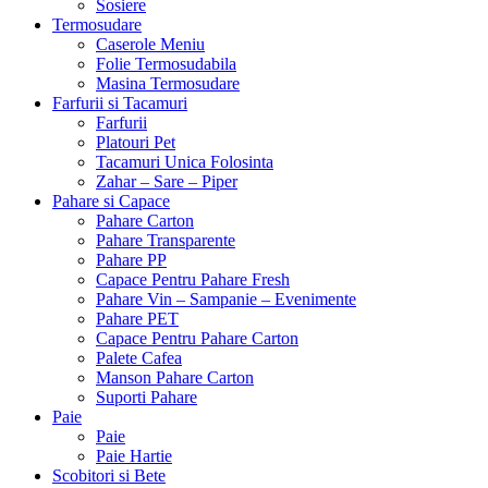
Sosiere
Termosudare
Caserole Meniu
Folie Termosudabila
Masina Termosudare
Farfurii si Tacamuri
Farfurii
Platouri Pet
Tacamuri Unica Folosinta
Zahar – Sare – Piper
Pahare si Capace
Pahare Carton
Pahare Transparente
Pahare PP
Capace Pentru Pahare Fresh
Pahare Vin – Sampanie – Evenimente
Pahare PET
Capace Pentru Pahare Carton
Palete Cafea
Manson Pahare Carton
Suporti Pahare
Paie
Paie
Paie Hartie
Scobitori si Bete