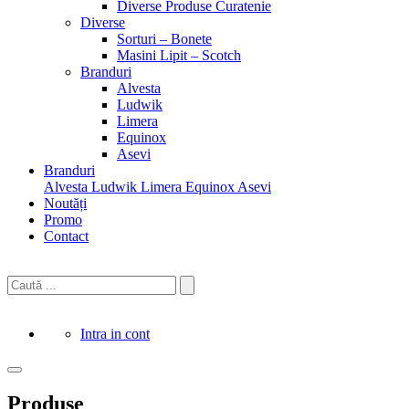
Diverse Produse Curatenie
Diverse
Sorturi – Bonete
Masini Lipit – Scotch
Branduri
Alvesta
Ludwik
Limera
Equinox
Asevi
Branduri
Alvesta
Ludwik
Limera
Equinox
Asevi
Noutăți
Promo
Contact
Intra in cont
Produse