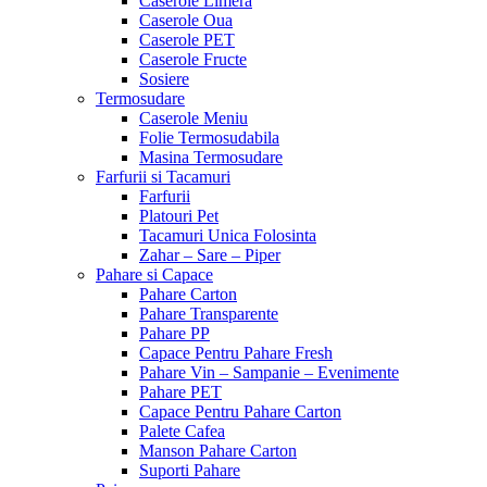
Caserole Limera
Caserole Oua
Caserole PET
Caserole Fructe
Sosiere
Termosudare
Caserole Meniu
Folie Termosudabila
Masina Termosudare
Farfurii si Tacamuri
Farfurii
Platouri Pet
Tacamuri Unica Folosinta
Zahar – Sare – Piper
Pahare si Capace
Pahare Carton
Pahare Transparente
Pahare PP
Capace Pentru Pahare Fresh
Pahare Vin – Sampanie – Evenimente
Pahare PET
Capace Pentru Pahare Carton
Palete Cafea
Manson Pahare Carton
Suporti Pahare