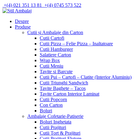
Skip
+(4) 021 351 13 81
+(4) 0745 573 522
to
content
Despre
Produse
Cutii și Ambalaje din Carton
Cutii Cartofi
Cutii Pizza – Felie Pizza – Inaltatoare
Cutii Hamburger
Salatiere Carton
Wrap Box
Cutii Meniu
Tavite si Barcute
Cutii Pui – Cartofi – Clatite (Interior Aluminiu)
Cutii Triunghi Sandwich
Tavite Baghete – Tacos
Tavite Carton Interior Laminat
Cutii Popcorn
Con Carton
Boluri
Ambalaje Cofetarie-Patiserie
Boluri Inghetata
Cutii Prajituri
Cutii Tort & Prajituri
Cutii Prajituri Fluture