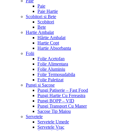
Paie
Paie
Paie Hartie
Scobitori si Bete
Scobitori
Bete
Hartie Ambalat
Hârtie Ambalat
Hartie Copt
Hartie Absorbanta
Folii
Folie Acetofan
Folie Alimentara
Folie Aluminiu
Folie Termosudabila
Folie Paletizat
Pungi si Sacose
Pungi Patiserie – Fast Food
Pungi Hartie Cu Fereastra
Pungi BOPP – VID
Pungi Transport Cu Maner
Sacose Tip Maiou
Servetele
Servetele Umede
Servetele Vrac