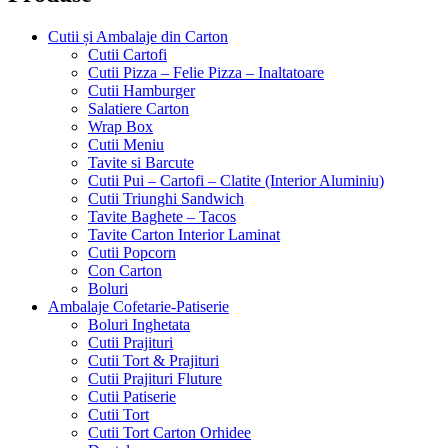
Cutii și Ambalaje din Carton
Cutii Cartofi
Cutii Pizza – Felie Pizza – Inaltatoare
Cutii Hamburger
Salatiere Carton
Wrap Box
Cutii Meniu
Tavite si Barcute
Cutii Pui – Cartofi – Clatite (Interior Aluminiu)
Cutii Triunghi Sandwich
Tavite Baghete – Tacos
Tavite Carton Interior Laminat
Cutii Popcorn
Con Carton
Boluri
Ambalaje Cofetarie-Patiserie
Boluri Inghetata
Cutii Prajituri
Cutii Tort & Prajituri
Cutii Prajituri Fluture
Cutii Patiserie
Cutii Tort
Cutii Tort Carton Orhidee