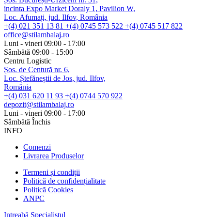
incinta Expo Market Doraly 1, Pavilion W,
Loc. Afumați, jud. Ilfov, România
+(4) 021 351 13 81
+(4) 0745 573 522
+(4) 0745 517 822
office@stilambalaj.ro
Luni - vineri
09:00 - 17:00
Sâmbătă
09:00 - 15:00
Centru Logistic
Șos. de Centură nr. 6,
Loc. Ștefăneștii de Jos, jud. Ilfov,
România
+(4) 031 620 11 93
+(4) 0744 570 922
depozit@stilambalaj.ro
Luni - vineri
09:00 - 17:00
Sâmbătă
Închis
INFO
Comenzi
Livrarea Produselor
Termeni și condiții
Politică de confidențialitate
Politică Cookies
ANPC
Intreabă Specialistul