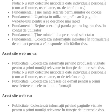
Nota: Nu sunt colectate niciodată date individuale personale
(cum ar fi nume, user name, nr. de telefon etc.)
Fundamental: Ține minte setările permisiunilor de cookie
Fundamental: Ușurința în utilizare: preîncarcă paginile
website-ului pentru a se deschide mai rapid
Fundamental: Reține user-ul și parola pentru logarea dvs. în
contul de utilizator
Fundamental: Ține minte limba pe care ați selectat-o
Fundamental: Colectează informațiile introduse în formularele
de contact pentru a vă raspunde solicitărilor dvs.
Acest site web nu va:
Publicitate: Colectează informații privind produsele vizitate
pentru a primi noutăți relevante în funcție de interesele dvs.
Nota: Nu sunt colectate niciodată date individuale personale
(cum ar fi nume, user name, nr de telefon etc.)
Publicitate: Colectează adresele de e-mail pentru a primi
newslettere cu cele mai noi informații
Acest site web va:
Publicitate: Colectează informații privind paginile vizitate
pentru a primi noutăți relevante în funcție de interesele dvs.