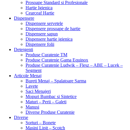
Prosoape Standard si Profesionale
Hartie Igienica
Cearceaf Hartie
Dispensere
Dispensere servetele
Dispensere prosoape de hartie
Dispensere sapun
Dispensere hartie igienica
Dispensere folii
Detergenti
Produse Curatenie TM
Produse Curatenie Gama Equinox
Produse Curatenie Ludwik – Flesz – ABE – Lucek –
Segment
Articole Menaj
Bureti Menaj – Spalatoare Sarma
Lavete
Saci Menajeri
Mopuri Bumbac si Sintetice
Maturi – Perii – Galeti
Manusi
Diverse Produse Curatenie
Diverse
Sorturi – Bonete
Masini Lipit – Scotch