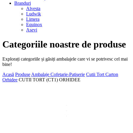
Branduri
Alvesta
Ludwik
Limera
Equinox
Asevi
Categoriile noastre de produse
Explorați categoriile și găsiți ambalajele care vi se potrivesc cel mai
bine!
Acasă
Produse
Ambalaje Cofetarie-Patiserie
Cutii Tort Carton
Orhidee
CUTII TORT (CT1) ORHIDEE