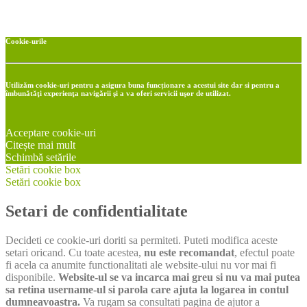
Cookie-urile
Utilizăm cookie-uri pentru a asigura buna funcționare a acestui site dar si pentru a
îmbunătăţi experienţa navigării şi a va oferi servicii uşor de utilizat.
Acceptare cookie-uri
Citește mai mult
Schimbă setările
Setări cookie box
Setări cookie box
Setari de confidentialitate
Decideti ce cookie-uri doriti sa permiteti. Puteti modifica aceste
setari oricand. Cu toate acestea,
nu este recomandat
, efectul poate
fi acela ca anumite functionalitati ale website-ului nu vor mai fi
disponibile.
Website-ul se va incarca mai greu si nu va mai putea
sa retina username-ul si parola care ajuta la logarea in contul
dumneavoastra.
Va rugam sa consultati pagina de ajutor a