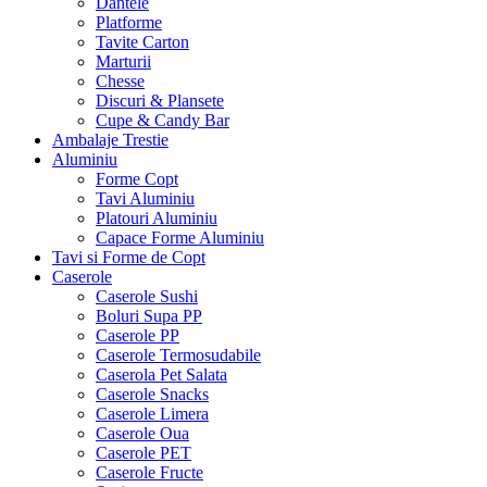
Dantele
Platforme
Tavite Carton
Marturii
Chesse
Discuri & Plansete
Cupe & Candy Bar
Ambalaje Trestie
Aluminiu
Forme Copt
Tavi Aluminiu
Platouri Aluminiu
Capace Forme Aluminiu
Tavi si Forme de Copt
Caserole
Caserole Sushi
Boluri Supa PP
Caserole PP
Caserole Termosudabile
Caserola Pet Salata
Caserole Snacks
Caserole Limera
Caserole Oua
Caserole PET
Caserole Fructe