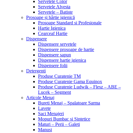
Servetele Color
Servetele Alvesta
Servetele – Batiste
Prosoape și hârtie igienică
Prosoape Standard si Profesionale
Hartie Igienica
Cearceaf Hartie
Dispensere
Dispensere servetele
Dispensere prosoape de hartie
Dispensere sapun
Dispensere hartie igienica
Dispensere folii
Detergenti
Produse Curatenie TM
Produse Curatenie Gama Equinox
Produse Curatenie Ludwik – Flesz – ABE –
Lucek – Segment
Articole Menaj
Bureti Menaj – Spalatoare Sarma
Lavete
Saci Menajeri
Mopuri Bumbac si Sintetice
Maturi – Perii – Galeti
Manusi