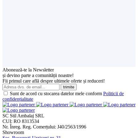
Username
Parola
Login
Inchide
Parola uitata?
Acoperire Națională
Contactează un reprezentant
din orașul tău ACUM!
Abonează-te la Newsletter
și devino parte a comunității noastre!
Fii primul care află despre ultimele oferte și reduceri!
Sunt de acord cu stocarea datelor mele conform
Politicii de
confidențialitate
SC Stil Ambalaj SRL
CUI:
RO 8313534
Nr. Înreg. Reg. Comerțului:
J40/2563/1996
Showroom
Șos. București-Urziceni nr. 31,