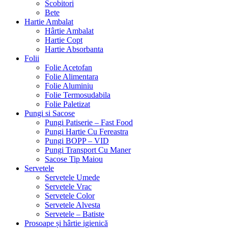
Scobitori
Bete
Hartie Ambalat
Hârtie Ambalat
Hartie Copt
Hartie Absorbanta
Folii
Folie Acetofan
Folie Alimentara
Folie Aluminiu
Folie Termosudabila
Folie Paletizat
Pungi si Sacose
Pungi Patiserie – Fast Food
Pungi Hartie Cu Fereastra
Pungi BOPP – VID
Pungi Transport Cu Maner
Sacose Tip Maiou
Servetele
Servetele Umede
Servetele Vrac
Servetele Color
Servetele Alvesta
Servetele – Batiste
Prosoape și hârtie igienică