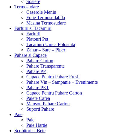
Sosiere
Termosudare
Caserole Meniu
Folie Termosudabila
Masina Termosudare
Farfurii si Tacamuri
Farfurii
Platouri Pet
Tacamuri Unica Folosinta
Zahar – Sare – Piper
Pahare si Capace
Pahare Carton
Pahare Transparente
Pahare PP
Capace Pentru Pahare Fresh
Pahare Vin – Sampanie – Evenimente
Pahare PET
Capace Pentru Pahare Carton
Palete Cafea
Manson Pahare Carton
Suporti Pahare
Paie
Paie
Paie Hartie
Scobitori si Bete