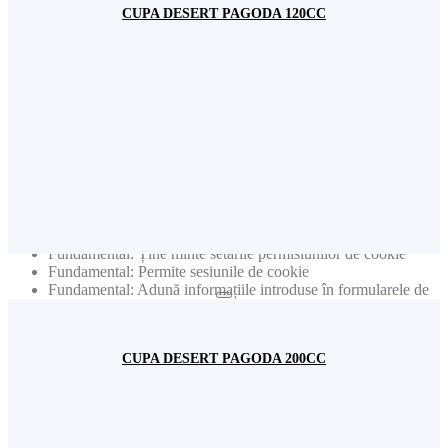
produsele etc. pentru date statistice generale (ex. număr de
CUPA DESERT PAGODA 120CC
vizitatori lunar). Nota: Nu sunt colectate niciodată date
individuale personale (cum ar fi nume, user name, nr. de
telefon etc.)
Publicitate: Colectează informații privind produsele vizitate
pentru a primi noutăți relevante în funcție de interesele dvs.
Nota: Nu sunt colectate niciodată date individuale personale
(cum ar fi nume, user name, nr de telefon etc.)
Publicitate: Colectează adresele de e-mail pentru a primi
newslettere cu cele mai noi informații
Acest site web va:
Fundamental: Ține minte setările permisiunilor de cookie
Fundamental: Permite sesiunile de cookie
Fundamental: Adună informațiile introduse în formularele de
contact pentru newsletter sau alte formulare de pe toate
paginile
Fundamental: Autentifică logarea dvs. în contul de utilizator
CUPA DESERT PAGODA 200CC
Funcționalitate: Ține minte setările de social media
Funcționalitate: Ține minte țara și regiunea selectată
Acest site web nu va: