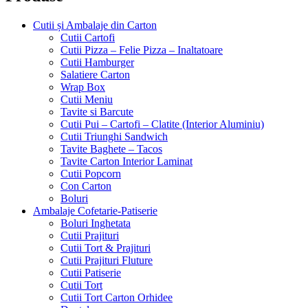
Cutii și Ambalaje din Carton
Cutii Cartofi
Cutii Pizza – Felie Pizza – Inaltatoare
Cutii Hamburger
Salatiere Carton
Wrap Box
Cutii Meniu
Tavite si Barcute
Cutii Pui – Cartofi – Clatite (Interior Aluminiu)
Cutii Triunghi Sandwich
Tavite Baghete – Tacos
Tavite Carton Interior Laminat
Cutii Popcorn
Con Carton
Boluri
Ambalaje Cofetarie-Patiserie
Boluri Inghetata
Cutii Prajituri
Cutii Tort & Prajituri
Cutii Prajituri Fluture
Cutii Patiserie
Cutii Tort
Cutii Tort Carton Orhidee