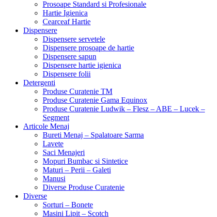
Prosoape Standard si Profesionale
Hartie Igienica
Cearceaf Hartie
Dispensere
Dispensere servetele
Dispensere prosoape de hartie
Dispensere sapun
Dispensere hartie igienica
Dispensere folii
Detergenti
Produse Curatenie TM
Produse Curatenie Gama Equinox
Produse Curatenie Ludwik – Flesz – ABE – Lucek –
Segment
Articole Menaj
Bureti Menaj – Spalatoare Sarma
Lavete
Saci Menajeri
Mopuri Bumbac si Sintetice
Maturi – Perii – Galeti
Manusi
Diverse Produse Curatenie
Diverse
Sorturi – Bonete
Masini Lipit – Scotch