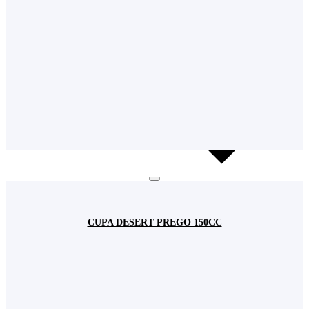
CUPA DESERT PREGO 150CC
Cookie-urile
Utilizăm cookie-uri pentru a asigura buna funcționare a acestui site dar si pentru a
îmbunătăţi experienţa navigării şi a va oferi servicii uşor de utilizat.