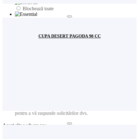
Blochează toate
Fundamental
Analiză
CUPA DESERT PAGODA 90 CC
Publicitate
Acest site web va:
Ține minte setările permisiunilor de cookie
Ușurința în utilizare: preîncarcă paginile website-ului pentru a
se deschide mai rapid
Ține evidența produselor adăugate în coșul de cumpărături
Reține user-ul și parola pentru logarea dvs. în contul de
utilizator
Ține minte limba pe care ați selectat-o
Colectează informațiile introduse în formularele de contact
pentru a vă raspunde solicitărilor dvs.
Acest site web nu va:
Analiză: Colectează informațiile privind paginile vizitate,