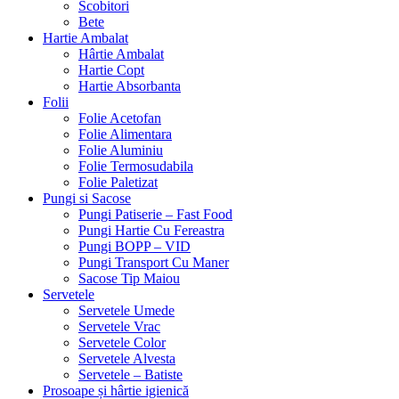
Scobitori
Bete
Hartie Ambalat
Hârtie Ambalat
Hartie Copt
Hartie Absorbanta
Folii
Folie Acetofan
Folie Alimentara
Folie Aluminiu
Folie Termosudabila
Folie Paletizat
Pungi si Sacose
Pungi Patiserie – Fast Food
Pungi Hartie Cu Fereastra
Pungi BOPP – VID
Pungi Transport Cu Maner
Sacose Tip Maiou
Servetele
Servetele Umede
Servetele Vrac
Servetele Color
Servetele Alvesta
Servetele – Batiste
Prosoape și hârtie igienică