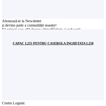
Contactează un reprezentant
din orașul tău ACUM!
Abonează-te la Newsletter
și devino parte a comunității noastre!
Fii primul care află despre ultimele oferte și reduceri!
Sunt de acord cu stocarea datelor mele conform
Politicii de
confidențialitate
CAPAC L255 PENTRU CASEROLA INGHETATA L250
SC Stil Ambalaj SRL
CUI:
RO 8313534
Nr. Înreg. Reg. Comerțului:
J40/2563/1996
Showroom
Șos. București-Urziceni nr. 31,
incinta Expo Market Doraly 1, Pavilion W,
Loc. Afumați, jud. Ilfov, România
+(4) 021 351 13 81
+(4) 0745 573 522
+(4) 0745 517 822
office@stilambalaj.ro
Luni - vineri
09:00 - 17:00
Sâmbătă
09:00 - 15:00
Centru Logistic