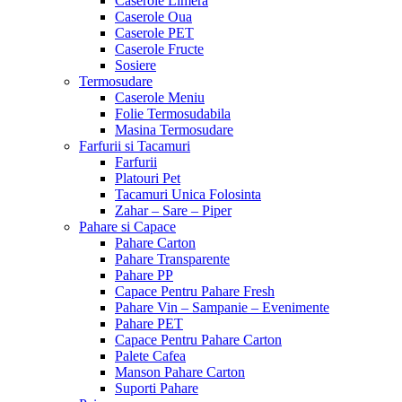
Caserole Limera
Caserole Oua
Caserole PET
Caserole Fructe
Sosiere
Termosudare
Caserole Meniu
Folie Termosudabila
Masina Termosudare
Farfurii si Tacamuri
Farfurii
Platouri Pet
Tacamuri Unica Folosinta
Zahar – Sare – Piper
Pahare si Capace
Pahare Carton
Pahare Transparente
Pahare PP
Capace Pentru Pahare Fresh
Pahare Vin – Sampanie – Evenimente
Pahare PET
Capace Pentru Pahare Carton
Palete Cafea
Manson Pahare Carton
Suporti Pahare