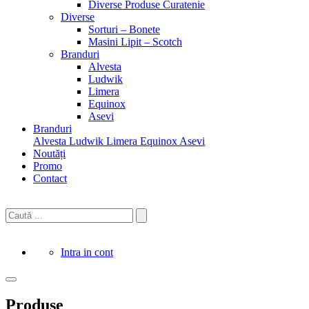
Diverse Produse Curatenie
Diverse
Sorturi – Bonete
Masini Lipit – Scotch
Branduri
Alvesta
Ludwik
Limera
Equinox
Asevi
Branduri
Alvesta
Ludwik
Limera
Equinox
Asevi
Noutăți
Promo
Contact
Intra in cont
Produse