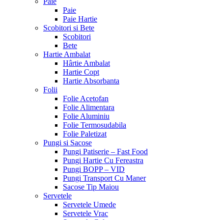
Paie
Paie
Paie Hartie
Scobitori si Bete
Scobitori
Bete
Hartie Ambalat
Hârtie Ambalat
Hartie Copt
Hartie Absorbanta
Folii
Folie Acetofan
Folie Alimentara
Folie Aluminiu
Folie Termosudabila
Folie Paletizat
Pungi si Sacose
Pungi Patiserie – Fast Food
Pungi Hartie Cu Fereastra
Pungi BOPP – VID
Pungi Transport Cu Maner
Sacose Tip Maiou
Servetele
Servetele Umede
Servetele Vrac