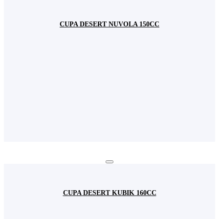
Fundamental: Ține minte setările permisiunilor de cookie
Fundamental: Ușurința în utilizare: preîncarcă paginile
CUPA DESERT NUVOLA 150CC
website-ului pentru a se deschide mai rapid
Fundamental: Reține user-ul și parola pentru logarea dvs. în
contul de utilizator
Fundamental: Colectează informațiile introduse în formularele
de contact pentru a vă raspunde solicitărilor dvs.
Acest site web nu va:
Salvați și închideți
CUPA DESERT KUBIK 160CC