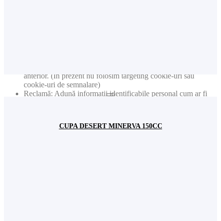
Analiză: Ține evidența paginilor vizitate și a interacțiunilor
întreprinse
Analiză: Ține evidența locației și regiunii baza pe numărul
dvs. de IP
Analiză: Ține evidența timpului petrecut pe fiecare pagină
Analiză: Crește calitatea datelor din funcția de statistică
Reclamă: Adaptarea informațiilor și reclamelor pe baza
intereselor dvs. de exemplu conform conținuturilor vizitate
anterior. (În prezent nu folosim targeting cookie-uri sau
cookie-uri de semnalare)
Reclamă: Adună informații identificabile personal cum ar fi
numele sau locația
Acest site web va:
CUPA DESERT MINERVA 150CC
Analiză: Colectează informațiile privind paginile vizitate, etc.
pentru date statistice generale (ex. număr de vizitatori lunar).
Nota: Nu sunt colectate niciodată date individuale personale
(cum ar fi nume, user name, nr. de telefon etc.)
Fundamental: Ține minte setările permisiunilor de cookie
Fundamental: Ușurința în utilizare: preîncarcă paginile
website-ului pentru a se deschide mai rapid
Fundamental: Reține user-ul și parola pentru logarea dvs. în
contul de utilizator