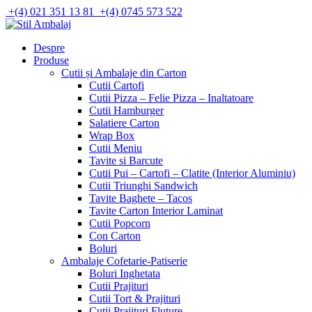
Skip
+(4) 021 351 13 81
+(4) 0745 573 522
to
content
Despre
Produse
Cutii și Ambalaje din Carton
Cutii Cartofi
Cutii Pizza – Felie Pizza – Inaltatoare
Cutii Hamburger
Salatiere Carton
Wrap Box
Cutii Meniu
Tavite si Barcute
Cutii Pui – Cartofi – Clatite (Interior Aluminiu)
Cutii Triunghi Sandwich
Tavite Baghete – Tacos
Tavite Carton Interior Laminat
Cutii Popcorn
Con Carton
Boluri
Ambalaje Cofetarie-Patiserie
Boluri Inghetata
Cutii Prajituri
Cutii Tort & Prajituri
Cutii Prajituri Fluture