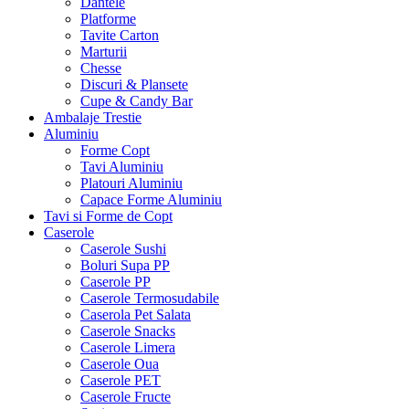
Dantele
Platforme
Tavite Carton
Marturii
Chesse
Discuri & Plansete
Cupe & Candy Bar
Ambalaje Trestie
Aluminiu
Forme Copt
Tavi Aluminiu
Platouri Aluminiu
Capace Forme Aluminiu
Tavi si Forme de Copt
Caserole
Caserole Sushi
Boluri Supa PP
Caserole PP
Caserole Termosudabile
Caserola Pet Salata
Caserole Snacks
Caserole Limera
Caserole Oua
Caserole PET
Caserole Fructe