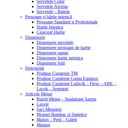
Servetele Color
Servetele Alvesta
Servetele – Batiste
Prosoape și hârtie igienică
Prosoape Standard si Profesionale
Hartie Igienica
Cearceaf Hartie
Dispensere
Dispensere servetele
Dispensere prosoape de hartie
Dispensere sapun
Dispensere hartie igienica
Dispensere folii
Detergenti
Produse Curatenie TM
Produse Curatenie Gama Equinox
Produse Curatenie Ludwik – Flesz – ABE –
Lucek – Segment
Articole Menaj
Bureti Menaj – Spalatoare Sarma
Lavete
Saci Menajeri
Mopuri Bumbac si Sintetice
Maturi – Perii – Galeti
Manusi