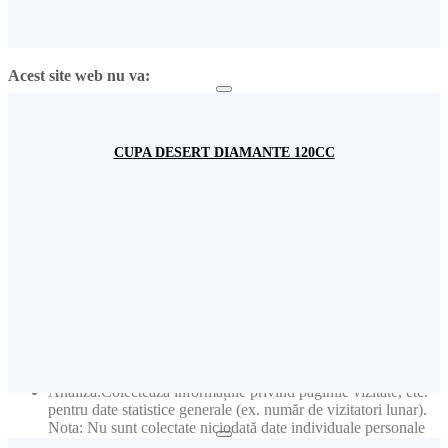
Fundamental: Ține minte limba pe care ați selectat-o
Fundamental: Colectează informațiile introduse în formularele
de contact pentru a vă raspunde solicitărilor dvs.
Acest site web nu va:
Publicitate: Colectează informații privind produsele vizitate
pentru a primi noutăți relevante în funcție de interesele dvs.
Nota: Nu sunt colectate niciodată date individuale personale
CUPA DESERT DIAMANTE 120CC
(cum ar fi nume, user name, nr de telefon etc.)
Publicitate: Colectează adresele de e-mail pentru a primi
newslettere cu cele mai noi informații
Acest site web va:
Publicitate: Colectează informații privind paginile vizitate
pentru a primi noutăți relevante în funcție de interesele dvs.
Nota: Nu sunt colectate niciodată date individuale personale
(cum ar fi nume, user name, nr de telefon etc.)
Publicitate: Colectează adresele de e-mail pentru a primi
newslettere cu cele mai noi informații
Analiză:Colectează informațiile privind paginile vizitate, etc.
pentru date statistice generale (ex. număr de vizitatori lunar).
Nota: Nu sunt colectate niciodată date individuale personale
(cum ar fi nume, user name, nr. de telefon etc.)