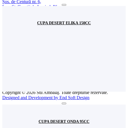
Șos. de Centură nr. 6,
Loc. Ștefăneștii de Jos, jud. Ilfov,
România
+(4) 031 620 11 93
+(4) 0744 570 922
depozit@stilambalaj.ro
CUPA DESERT ELIKA 150CC
Luni - vineri
09:00 - 17:00
Sâmbătă
Închis
INFO
Comenzi
Livrarea Produselor
Termeni și condiții
Politică de confidențialitate
Politică Cookies
ANPC
Intreabă Specialistul
Copyright © 2026 Stil Ambalaj. Toate drepturile rezervate.
Designed and Development by End Soft Design
CUPA DESERT ONDA 95CC