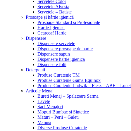
Servetele Color
Servetele Alvesta
Servetele – Batiste
Prosoape și hârtie igienică
Prosoape Standard si Profesionale
Hartie Igienica
Cearceaf Hartie
Dispensere
Dispensere servetele
Dispensere prosoape de hartie
Dispensere sapun
Dispensere hartie igienica
Dispensere folii
Detergenti
Produse Curatenie TM
Produse Curatenie Gama Equinox
Produse Curatenie Ludwik – Flesz – ABE – Luce
Articole Menaj
Bureti Menaj – Spalatoare Sarma
Lavete
Saci Menajeri
Mopuri Bumbac si Sintetice
Maturi – Perii – Galeti
Manusi
Diverse Produse Curatenie