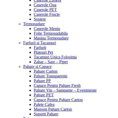
Caserole Limera
Caserole Oua
Caserole PET
Caserole Fructe
Sosiere
Termosudare
Caserole Meniu
Folie Termosudabila
Masina Termosudare
Farfurii si Tacamuri
Farfurii
Platouri Pet
Tacamuri Unica Folosinta
Zahar – Sare – Piper
Pahare si Capace
Pahare Carton
Pahare Transparente
Pahare PP
Capace Pentru Pahare Fresh
Pahare Vin – Sampanie – Evenimente
Pahare PET
Capace Pentru Pahare Carton
Palete Cafea
Manson Pahare Carton
Suporti Pahare