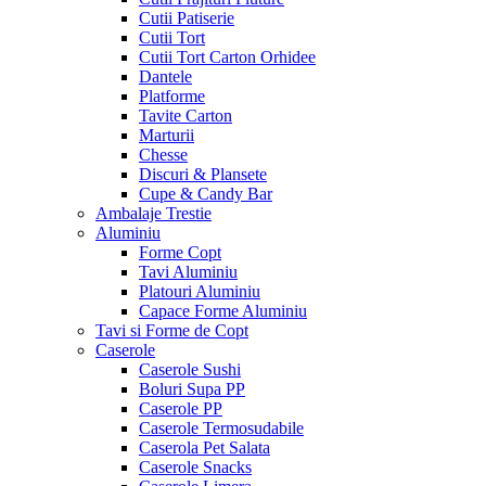
Cutii Patiserie
Cutii Tort
Cutii Tort Carton Orhidee
Dantele
Platforme
Tavite Carton
Marturii
Chesse
Discuri & Plansete
Cupe & Candy Bar
Ambalaje Trestie
Aluminiu
Forme Copt
Tavi Aluminiu
Platouri Aluminiu
Capace Forme Aluminiu
Tavi si Forme de Copt
Caserole
Caserole Sushi
Boluri Supa PP
Caserole PP
Caserole Termosudabile
Caserola Pet Salata
Caserole Snacks