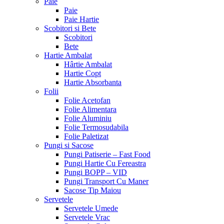
Paie
Paie
Paie Hartie
Scobitori si Bete
Scobitori
Bete
Hartie Ambalat
Hârtie Ambalat
Hartie Copt
Hartie Absorbanta
Folii
Folie Acetofan
Folie Alimentara
Folie Aluminiu
Folie Termosudabila
Folie Paletizat
Pungi si Sacose
Pungi Patiserie – Fast Food
Pungi Hartie Cu Fereastra
Pungi BOPP – VID
Pungi Transport Cu Maner
Sacose Tip Maiou
Servetele
Servetele Umede
Servetele Vrac