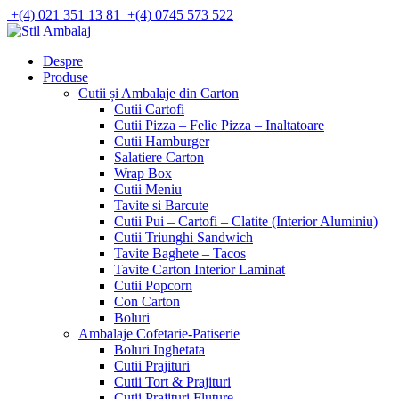
Skip
+(4) 021 351 13 81
+(4) 0745 573 522
to
content
Despre
Produse
Cutii și Ambalaje din Carton
Cutii Cartofi
Cutii Pizza – Felie Pizza – Inaltatoare
Cutii Hamburger
Salatiere Carton
Wrap Box
Cutii Meniu
Tavite si Barcute
Cutii Pui – Cartofi – Clatite (Interior Aluminiu)
Cutii Triunghi Sandwich
Tavite Baghete – Tacos
Tavite Carton Interior Laminat
Cutii Popcorn
Con Carton
Boluri
Ambalaje Cofetarie-Patiserie
Boluri Inghetata
Cutii Prajituri
Cutii Tort & Prajituri
Cutii Prajituri Fluture