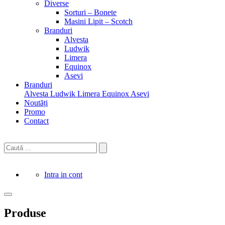
Diverse
Sorturi – Bonete
Masini Lipit – Scotch
Branduri
Alvesta
Ludwik
Limera
Equinox
Asevi
Branduri
Alvesta
Ludwik
Limera
Equinox
Asevi
Noutăți
Promo
Contact
Intra in cont
Produse