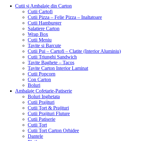
Cutii și Ambalaje din Carton
Cutii Cartofi
Cutii Pizza – Felie Pizza – Inaltatoare
Cutii Hamburger
Salatiere Carton
Wrap Box
Cutii Meniu
Tavite si Barcute
Cutii Pui – Cartofi – Clatite (Interior Aluminiu)
Cutii Triunghi Sandwich
Tavite Baghete – Tacos
Tavite Carton Interior Laminat
Cutii Popcorn
Con Carton
Boluri
Ambalaje Cofetarie-Patiserie
Boluri Inghetata
Cutii Prajituri
Cutii Tort & Prajituri
Cutii Prajituri Fluture
Cutii Patiserie
Cutii Tort
Cutii Tort Carton Orhidee
Dantele