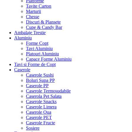
Platforme
Tavite Carton
Marturii
Chesse
Discuri & Plansete
Cupe & Candy Bar
Ambalaje Trestie
Aluminiu
Forme Copt
Tavi Aluminiu
Platouri Aluminiu
Capace Forme Aluminiu
Tavi si Forme de Copt
Caserole
Caserole Sushi
Boluri Supa PP
Caserole PP
Caserole Termosudabile
Caserola Pet Salata
Caserole Snacks
Caserole Limera
Caserole Oua
Caserole PET
Caserole Fructe
Sosiere