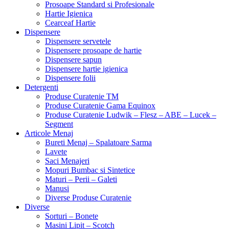
Prosoape Standard si Profesionale
Hartie Igienica
Cearceaf Hartie
Dispensere
Dispensere servetele
Dispensere prosoape de hartie
Dispensere sapun
Dispensere hartie igienica
Dispensere folii
Detergenti
Produse Curatenie TM
Produse Curatenie Gama Equinox
Produse Curatenie Ludwik – Flesz – ABE – Lucek –
Segment
Articole Menaj
Bureti Menaj – Spalatoare Sarma
Lavete
Saci Menajeri
Mopuri Bumbac si Sintetice
Maturi – Perii – Galeti
Manusi
Diverse Produse Curatenie
Diverse
Sorturi – Bonete
Masini Lipit – Scotch