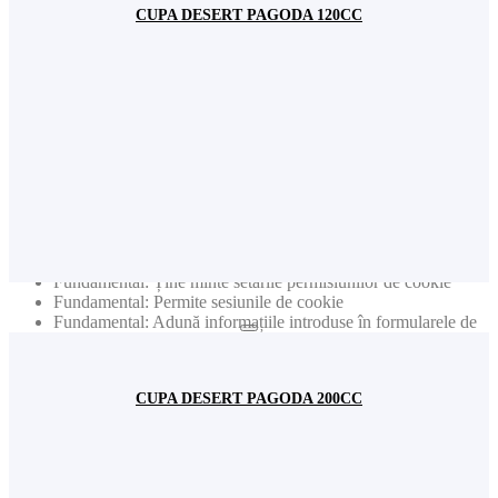
produsele etc. pentru date statistice generale (ex. număr de
CUPA DESERT PAGODA 120CC
vizitatori lunar). Nota: Nu sunt colectate niciodată date
individuale personale (cum ar fi nume, user name, nr. de
telefon etc.)
Publicitate: Colectează informații privind produsele vizitate
pentru a primi noutăți relevante în funcție de interesele dvs.
Nota: Nu sunt colectate niciodată date individuale personale
(cum ar fi nume, user name, nr de telefon etc.)
Publicitate: Colectează adresele de e-mail pentru a primi
newslettere cu cele mai noi informații
Acest site web va:
Fundamental: Ține minte setările permisiunilor de cookie
Fundamental: Permite sesiunile de cookie
Fundamental: Adună informațiile introduse în formularele de
contact pentru newsletter sau alte formulare de pe toate
paginile
Fundamental: Autentifică logarea dvs. în contul de utilizator
CUPA DESERT PAGODA 200CC
Funcționalitate: Ține minte setările de social media
Funcționalitate: Ține minte țara și regiunea selectată
Acest site web nu va: