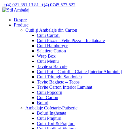
Skip
+(4) 021 351 13 81
+(4) 0745 573 522
to
content
Despre
Produse
Cutii și Ambalaje din Carton
Cutii Cartofi
Cutii Pizza – Felie Pizza – Inaltatoare
Cutii Hamburger
Salatiere Carton
Wrap Box
Cutii Meniu
Tavite si Barcute
Cutii Pui – Cartofi – Clatite (Interior Aluminiu)
Cutii Triunghi Sandwich
Tavite Baghete – Tacos
Tavite Carton Interior Laminat
Cutii Popcorn
Con Carton
Boluri
Ambalaje Cofetarie-Patiserie
Boluri Inghetata
Cutii Prajituri
Cutii Tort & Prajituri
Cutii Prajituri Fluture