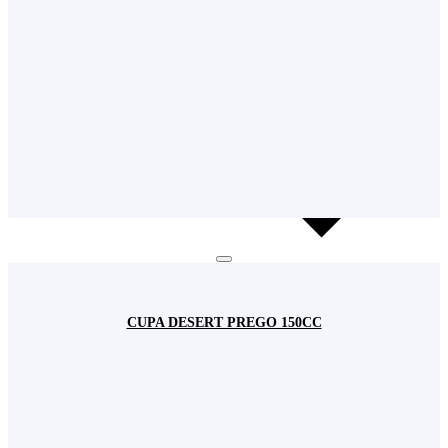
CUPA DESERT PREGO 150CC
Cookie-urile
Utilizăm cookie-uri pentru a asigura buna funcționare a acestui site dar si pentru a
îmbunătăţi experienţa navigării şi a va oferi servicii uşor de utilizat.