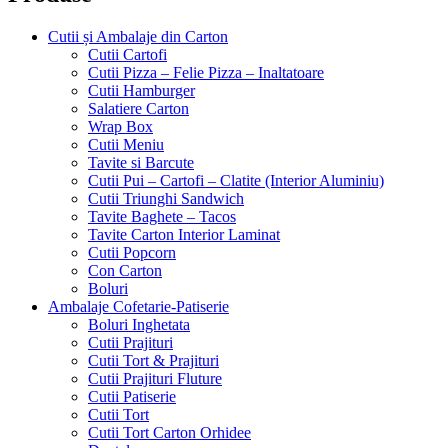
Cutii și Ambalaje din Carton
Cutii Cartofi
Cutii Pizza – Felie Pizza – Inaltatoare
Cutii Hamburger
Salatiere Carton
Wrap Box
Cutii Meniu
Tavite si Barcute
Cutii Pui – Cartofi – Clatite (Interior Aluminiu)
Cutii Triunghi Sandwich
Tavite Baghete – Tacos
Tavite Carton Interior Laminat
Cutii Popcorn
Con Carton
Boluri
Ambalaje Cofetarie-Patiserie
Boluri Inghetata
Cutii Prajituri
Cutii Tort & Prajituri
Cutii Prajituri Fluture
Cutii Patiserie
Cutii Tort
Cutii Tort Carton Orhidee