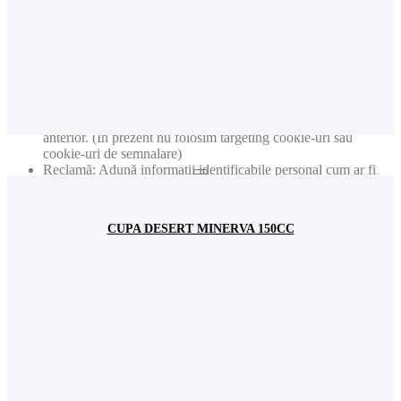
Analiză: Ține evidența paginilor vizitate și a interacțiunilor
întreprinse
Analiză: Ține evidența locației și regiunii baza pe numărul
dvs. de IP
Analiză: Ține evidența timpului petrecut pe fiecare pagină
Analiză: Crește calitatea datelor din funcția de statistică
Reclamă: Adaptarea informațiilor și reclamelor pe baza
intereselor dvs. de exemplu conform conținuturilor vizitate
anterior. (În prezent nu folosim targeting cookie-uri sau
cookie-uri de semnalare)
Reclamă: Adună informații identificabile personal cum ar fi
numele sau locația
Acest site web va:
CUPA DESERT MINERVA 150CC
Analiză: Colectează informațiile privind paginile vizitate, etc.
pentru date statistice generale (ex. număr de vizitatori lunar).
Nota: Nu sunt colectate niciodată date individuale personale
(cum ar fi nume, user name, nr. de telefon etc.)
Fundamental: Ține minte setările permisiunilor de cookie
Fundamental: Ușurința în utilizare: preîncarcă paginile
website-ului pentru a se deschide mai rapid
Fundamental: Reține user-ul și parola pentru logarea dvs. în
contul de utilizator