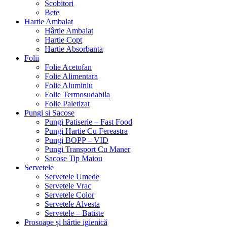
Scobitori
Bete
Hartie Ambalat
Hârtie Ambalat
Hartie Copt
Hartie Absorbanta
Folii
Folie Acetofan
Folie Alimentara
Folie Aluminiu
Folie Termosudabila
Folie Paletizat
Pungi si Sacose
Pungi Patiserie – Fast Food
Pungi Hartie Cu Fereastra
Pungi BOPP – VID
Pungi Transport Cu Maner
Sacose Tip Maiou
Servetele
Servetele Umede
Servetele Vrac
Servetele Color
Servetele Alvesta
Servetele – Batiste
Prosoape și hârtie igienică