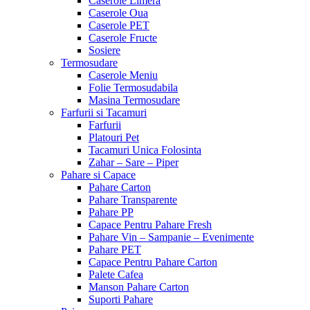
Caserole Limera
Caserole Oua
Caserole PET
Caserole Fructe
Sosiere
Termosudare
Caserole Meniu
Folie Termosudabila
Masina Termosudare
Farfurii si Tacamuri
Farfurii
Platouri Pet
Tacamuri Unica Folosinta
Zahar – Sare – Piper
Pahare si Capace
Pahare Carton
Pahare Transparente
Pahare PP
Capace Pentru Pahare Fresh
Pahare Vin – Sampanie – Evenimente
Pahare PET
Capace Pentru Pahare Carton
Palete Cafea
Manson Pahare Carton
Suporti Pahare