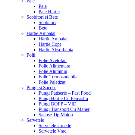
Paie
Paie
Paie Hartie
Scobitori si Bete
Scobitori
Bete
Hartie Ambalat
Hârtie Ambalat
Hartie Copt
Hartie Absorbanta
Folii
Folie Acetofan
Folie Alimentara
Folie Aluminiu
Folie Termosudabila
Folie Paletizat
Pungi si Sacose
Pungi Patiserie – Fast Food
Pungi Hartie Cu Fereastra
Pungi BOPP – VID
Pungi Transport Cu Maner
Sacose Tip Maiou
Servetele
Servetele Umede
Servetele Vrac