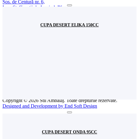
Șos. de Centură nr. 6,
Loc. Ștefăneștii de Jos, jud. Ilfov,
România
+(4) 031 620 11 93
+(4) 0744 570 922
depozit@stilambalaj.ro
CUPA DESERT ELIKA 150CC
Luni - vineri
09:00 - 17:00
Sâmbătă
Închis
INFO
Comenzi
Livrarea Produselor
Termeni și condiții
Politică de confidențialitate
Politică Cookies
ANPC
Intreabă Specialistul
Copyright © 2026 Stil Ambalaj. Toate drepturile rezervate.
Designed and Development by End Soft Design
CUPA DESERT ONDA 95CC