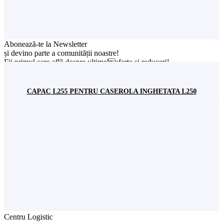
Contactează un reprezentant
din orașul tău ACUM!
Abonează-te la Newsletter
și devino parte a comunității noastre!
Fii primul care află despre ultimele oferte și reduceri!
Sunt de acord cu stocarea datelor mele conform
Politicii de
confidențialitate
CAPAC L255 PENTRU CASEROLA INGHETATA L250
SC Stil Ambalaj SRL
CUI:
RO 8313534
Nr. Înreg. Reg. Comerțului:
J40/2563/1996
Showroom
Șos. București-Urziceni nr. 31,
incinta Expo Market Doraly 1, Pavilion W,
Loc. Afumați, jud. Ilfov, România
+(4) 021 351 13 81
+(4) 0745 573 522
+(4) 0745 517 822
office@stilambalaj.ro
Luni - vineri
09:00 - 17:00
Sâmbătă
09:00 - 15:00
Centru Logistic