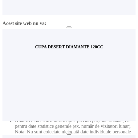
Fundamental: Ține minte limba pe care ați selectat-o
Fundamental: Colectează informațiile introduse în formularele
de contact pentru a vă raspunde solicitărilor dvs.
Acest site web nu va:
Publicitate: Colectează informații privind produsele vizitate
pentru a primi noutăți relevante în funcție de interesele dvs.
Nota: Nu sunt colectate niciodată date individuale personale
CUPA DESERT DIAMANTE 120CC
(cum ar fi nume, user name, nr de telefon etc.)
Publicitate: Colectează adresele de e-mail pentru a primi
newslettere cu cele mai noi informații
Acest site web va:
Publicitate: Colectează informații privind paginile vizitate
pentru a primi noutăți relevante în funcție de interesele dvs.
Nota: Nu sunt colectate niciodată date individuale personale
(cum ar fi nume, user name, nr de telefon etc.)
Publicitate: Colectează adresele de e-mail pentru a primi
newslettere cu cele mai noi informații
Analiză:Colectează informațiile privind paginile vizitate, etc.
pentru date statistice generale (ex. număr de vizitatori lunar).
Nota: Nu sunt colectate niciodată date individuale personale
(cum ar fi nume, user name, nr. de telefon etc.)