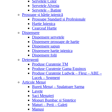
Servetele Color
Servetele Alvesta
Servetele – Batiste
Prosoape și hârtie igienică
Prosoape Standard si Profesionale
Hartie Igienica
Cearceaf Hartie
Dispensere
Dispensere servetele
Dispensere prosoape de hartie
Dispensere sapun
Dispensere hartie igienica
Dispensere folii
Detergenti
Produse Curatenie TM
Produse Curatenie Gama Equinox
Produse Curatenie Ludwik – Flesz – ABE –
Lucek – Segment
Articole Menaj
Bureti Menaj – Spalatoare Sarma
Lavete
Saci Menajeri
Mopuri Bumbac si Sintetice
Maturi – Perii – Galeti
Manusi