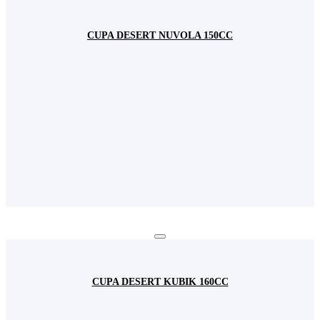
Fundamental: Ține minte setările permisiunilor de cookie
Fundamental: Ușurința în utilizare: preîncarcă paginile
CUPA DESERT NUVOLA 150CC
website-ului pentru a se deschide mai rapid
Fundamental: Reține user-ul și parola pentru logarea dvs. în
contul de utilizator
Fundamental: Colectează informațiile introduse în formularele
de contact pentru a vă raspunde solicitărilor dvs.
Acest site web nu va:
Salvați și închideți
CUPA DESERT KUBIK 160CC