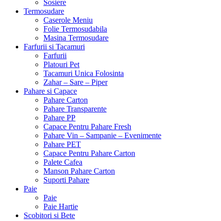
Sosiere
Termosudare
Caserole Meniu
Folie Termosudabila
Masina Termosudare
Farfurii si Tacamuri
Farfurii
Platouri Pet
Tacamuri Unica Folosinta
Zahar – Sare – Piper
Pahare si Capace
Pahare Carton
Pahare Transparente
Pahare PP
Capace Pentru Pahare Fresh
Pahare Vin – Sampanie – Evenimente
Pahare PET
Capace Pentru Pahare Carton
Palete Cafea
Manson Pahare Carton
Suporti Pahare
Paie
Paie
Paie Hartie
Scobitori si Bete