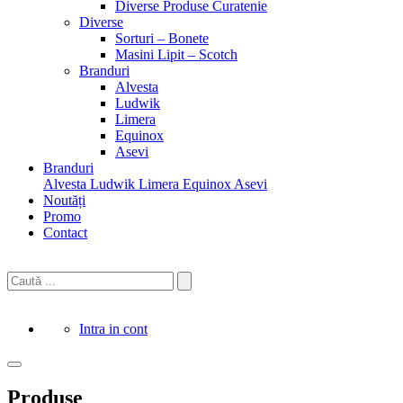
Diverse Produse Curatenie
Diverse
Sorturi – Bonete
Masini Lipit – Scotch
Branduri
Alvesta
Ludwik
Limera
Equinox
Asevi
Branduri
Alvesta
Ludwik
Limera
Equinox
Asevi
Noutăți
Promo
Contact
Intra in cont
Produse