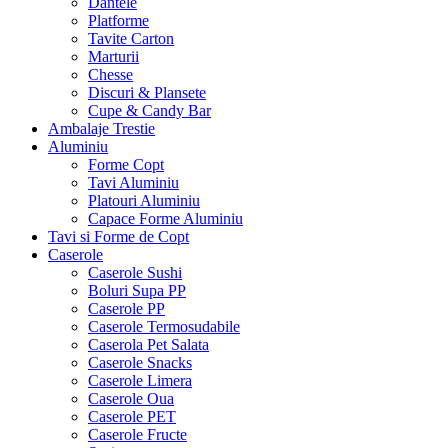
Dantele
Platforme
Tavite Carton
Marturii
Chesse
Discuri & Plansete
Cupe & Candy Bar
Ambalaje Trestie
Aluminiu
Forme Copt
Tavi Aluminiu
Platouri Aluminiu
Capace Forme Aluminiu
Tavi si Forme de Copt
Caserole
Caserole Sushi
Boluri Supa PP
Caserole PP
Caserole Termosudabile
Caserola Pet Salata
Caserole Snacks
Caserole Limera
Caserole Oua
Caserole PET
Caserole Fructe