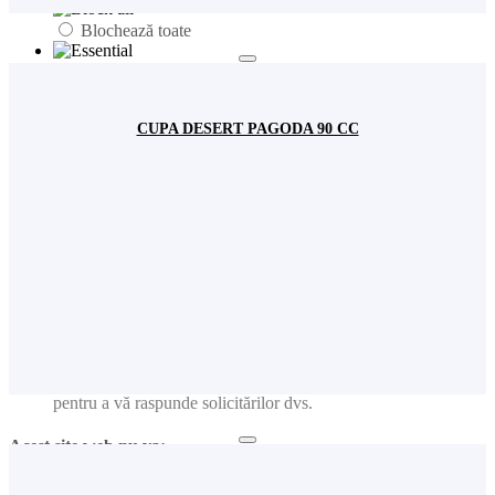
Blochează toate
Fundamental
Analiză
CUPA DESERT PAGODA 90 CC
Publicitate
Acest site web va:
Ține minte setările permisiunilor de cookie
Ușurința în utilizare: preîncarcă paginile website-ului pentru a
se deschide mai rapid
Ține evidența produselor adăugate în coșul de cumpărături
Reține user-ul și parola pentru logarea dvs. în contul de
utilizator
Ține minte limba pe care ați selectat-o
Colectează informațiile introduse în formularele de contact
pentru a vă raspunde solicitărilor dvs.
Acest site web nu va:
Analiză: Colectează informațiile privind paginile vizitate,