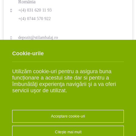
România
+(4) 031 620 11 93
+(4) 0744 570 922
depozit@stilambalaj.ro
LUNI - VINERI
SÂMBĂTĂ
Cookie-urile
09:00 - 17:00
ÎNCHIS
Utilizăm cookie-uri pentru a asigura buna
funcționare a acestui site dar si pentru a
îmbunătăţi experienţa navigării şi a va oferi
servicii uşor de utilizat.
INFO
Comenzi
Livrarea Produselor
Termeni și condiții
Politică de confidențialitate
Politică Cookies
Acceptare cookie-uri
ANPC
Citește mai mult
Intreabă Specialistul