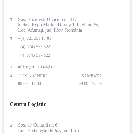
Șos. București-Urziceni nr. 31,
incinta Expo Market Doraly 1, Pavilion W,
Loc. Afumați, jud. Ilfov, România
+(4) 021 351 13 81
+(4) 0745 573 522
+(4) 0745 517 822
office@stilambalaj.ro
LUNI - VINERI
SÂMBĂTĂ
09:00 - 17:00
09:00 - 15:00
Centru Logistic
Șos. de Centură nr. 6,
Loc. Ștefăneștii de Jos, jud. Ilfov,