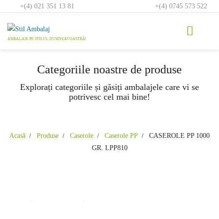
Skip
+(4) 021 351 13 81
+(4) 0745 573 522
to
content
Categoriile noastre de produse
Explorați categoriile și găsiți ambalajele care vi se
potrivesc cel mai bine!
Acasă
Produse
Caserole
Caserole PP
CASEROLE PP 1000
GR. LPP810