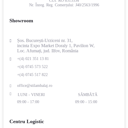
CUI:
RO 8313534
Nr. Înreg. Reg. Comerțului:
J40/2563/1996
Showroom
Șos. București-Urziceni nr. 31,
incinta Expo Market Doraly 1, Pavilion W,
Loc. Afumați, jud. Ilfov, România
+(4) 021 351 13 81
+(4) 0745 573 522
+(4) 0745 517 822
office@stilambalaj.ro
LUNI - VINERI
SÂMBĂTĂ
09:00 - 17:00
09:00 - 15:00
Centru Logistic