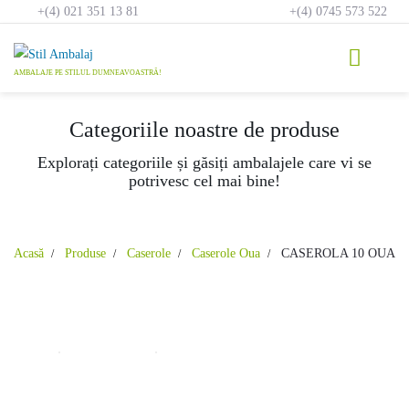
Skip
+(4) 021 351 13 81
+(4) 0745 573 522
to
content
Categoriile noastre de produse
Explorați categoriile și găsiți ambalajele care vi se
potrivesc cel mai bine!
Acasă
Produse
Caserole
Caserole Oua
CASEROLA 10 OUA