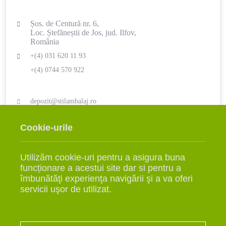
Șos. de Centură nr. 6,
Loc. Ștefăneștii de Jos, jud. Ilfov,
România
+(4) 031 620 11 93
+(4) 0744 570 922
depozit@stilambalaj.ro
LUNI - VINERI
SÂMBĂTĂ
Cookie-urile
09:00 - 17:00
ÎNCHIS
Utilizăm cookie-uri pentru a asigura buna
funcționare a acestui site dar si pentru a
îmbunătăţi experienţa navigării şi a va oferi
servicii uşor de utilizat.
INFO
Comenzi
Livrarea Produselor