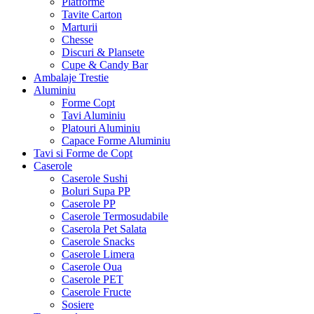
Platforme
Tavite Carton
Marturii
Chesse
Discuri & Plansete
Cupe & Candy Bar
Ambalaje Trestie
Aluminiu
Forme Copt
Tavi Aluminiu
Platouri Aluminiu
Capace Forme Aluminiu
Tavi si Forme de Copt
Caserole
Caserole Sushi
Boluri Supa PP
Caserole PP
Caserole Termosudabile
Caserola Pet Salata
Caserole Snacks
Caserole Limera
Caserole Oua
Caserole PET
Caserole Fructe
Sosiere