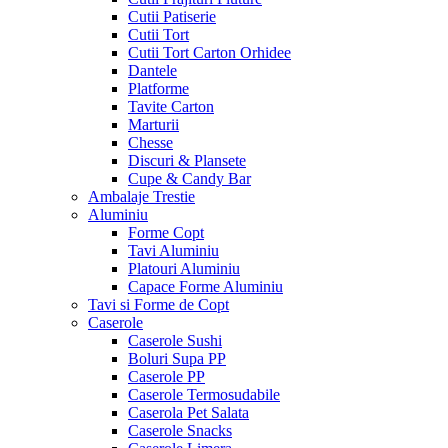
Cutii Patiserie
Cutii Tort
Cutii Tort Carton Orhidee
Dantele
Platforme
Tavite Carton
Marturii
Chesse
Discuri & Plansete
Cupe & Candy Bar
Ambalaje Trestie
Aluminiu
Forme Copt
Tavi Aluminiu
Platouri Aluminiu
Capace Forme Aluminiu
Tavi si Forme de Copt
Caserole
Caserole Sushi
Boluri Supa PP
Caserole PP
Caserole Termosudabile
Caserola Pet Salata
Caserole Snacks