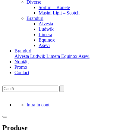
Diverse
Sorturi – Bonete
Masini Lipit – Scotch
Branduri
Alvesta
Ludwik
Limera
Equinox
Asevi
Branduri
Alvesta
Ludwik
Limera
Equinox
Asevi
Noutăți
Promo
Contact
Intra in cont
Produse