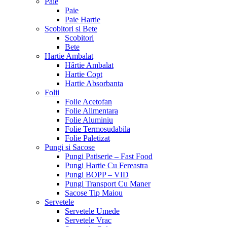
Paie
Paie
Paie Hartie
Scobitori si Bete
Scobitori
Bete
Hartie Ambalat
Hârtie Ambalat
Hartie Copt
Hartie Absorbanta
Folii
Folie Acetofan
Folie Alimentara
Folie Aluminiu
Folie Termosudabila
Folie Paletizat
Pungi si Sacose
Pungi Patiserie – Fast Food
Pungi Hartie Cu Fereastra
Pungi BOPP – VID
Pungi Transport Cu Maner
Sacose Tip Maiou
Servetele
Servetele Umede
Servetele Vrac