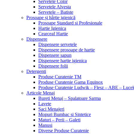
Servetele Color
Servetele Alvesta
Servetele – Batiste
Prosoape și hârtie igienică
Prosoape Standard si Profesionale
Hartie Igienica
Cearceaf Hartie
Dispensere
Dispensere servetele
Dispensere prosoape de hartie
Dispensere sapun
Dispensere hartie igienica
Dispensere folii
Detergenti
Produse Curatenie TM
Produse Curatenie Gama Equinox
Produse Curatenie Ludwik – Flesz – ABE – Luce
Articole Menaj
Bureti Menaj – Spalatoare Sarma
Lavete
Saci Menajeri
Mopuri Bumbac si Sintetice
Maturi – Perii – Galeti
Manusi
Diverse Produse Curatenie