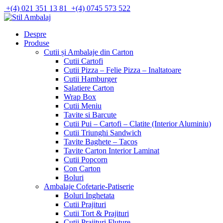
Skip
+(4) 021 351 13 81
+(4) 0745 573 522
to
content
Despre
Produse
Cutii și Ambalaje din Carton
Cutii Cartofi
Cutii Pizza – Felie Pizza – Inaltatoare
Cutii Hamburger
Salatiere Carton
Wrap Box
Cutii Meniu
Tavite si Barcute
Cutii Pui – Cartofi – Clatite (Interior Aluminiu)
Cutii Triunghi Sandwich
Tavite Baghete – Tacos
Tavite Carton Interior Laminat
Cutii Popcorn
Con Carton
Boluri
Ambalaje Cofetarie-Patiserie
Boluri Inghetata
Cutii Prajituri
Cutii Tort & Prajituri
Cutii Prajituri Fluture