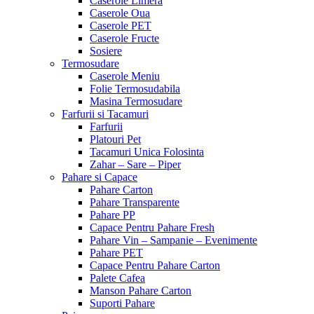
Caserole Limera
Caserole Oua
Caserole PET
Caserole Fructe
Sosiere
Termosudare
Caserole Meniu
Folie Termosudabila
Masina Termosudare
Farfurii si Tacamuri
Farfurii
Platouri Pet
Tacamuri Unica Folosinta
Zahar – Sare – Piper
Pahare si Capace
Pahare Carton
Pahare Transparente
Pahare PP
Capace Pentru Pahare Fresh
Pahare Vin – Sampanie – Evenimente
Pahare PET
Capace Pentru Pahare Carton
Palete Cafea
Manson Pahare Carton
Suporti Pahare