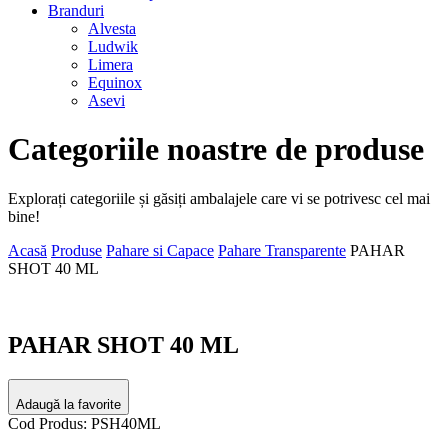
Branduri
Alvesta
Ludwik
Limera
Equinox
Asevi
Categoriile noastre de produse
Explorați categoriile și găsiți ambalajele care vi se potrivesc cel mai
bine!
Acasă
Produse
Pahare si Capace
Pahare Transparente
PAHAR
SHOT 40 ML
PAHAR SHOT 40 ML
Adaugă la favorite
Cod Produs: PSH40ML