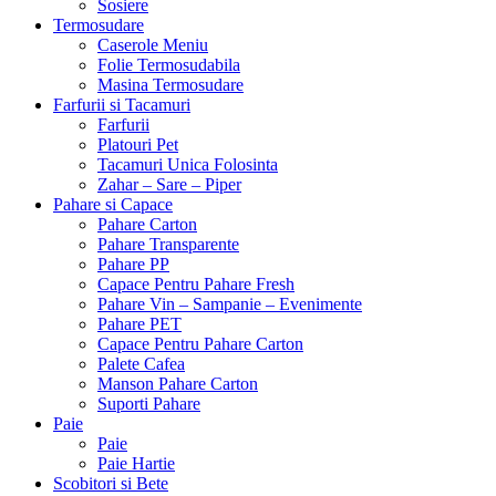
Sosiere
Termosudare
Caserole Meniu
Folie Termosudabila
Masina Termosudare
Farfurii si Tacamuri
Farfurii
Platouri Pet
Tacamuri Unica Folosinta
Zahar – Sare – Piper
Pahare si Capace
Pahare Carton
Pahare Transparente
Pahare PP
Capace Pentru Pahare Fresh
Pahare Vin – Sampanie – Evenimente
Pahare PET
Capace Pentru Pahare Carton
Palete Cafea
Manson Pahare Carton
Suporti Pahare
Paie
Paie
Paie Hartie
Scobitori si Bete