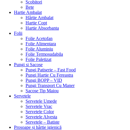
Scobitori
Bete
Hartie Ambalat
Hârtie Ambalat
Hartie Copt
Hartie Absorbanta
Folii
Folie Acetofan
Folie Alimentara
Folie Aluminiu
Folie Termosudabila
Folie Paletizat
Pungi si Sacose
Pungi Patiserie – Fast Food
Pungi Hartie Cu Fereastra
Pungi BOPP – VID
Pungi Transport Cu Maner
Sacose Tip Maiou
Servetele
Servetele Umede
Servetele Vrac
Servetele Color
Servetele Alvesta
Servetele – Batiste
Prosoape și hârtie igienică