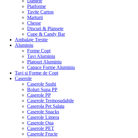
Dantele
Platforme
Tavite Carton
Marturii
Chesse
Discuri & Plansete
Cupe & Candy Bar
Ambalaje Trestie
Aluminiu
Forme Copt
Tavi Aluminiu
Platouri Aluminiu
Capace Forme Aluminiu
Tavi si Forme de Copt
Caserole
Caserole Sushi
Boluri Supa PP
Caserole PP
Caserole Termosudabile
Caserola Pet Salata
Caserole Snacks
Caserole Limera
Caserole Oua
Caserole PET
Caserole Fructe