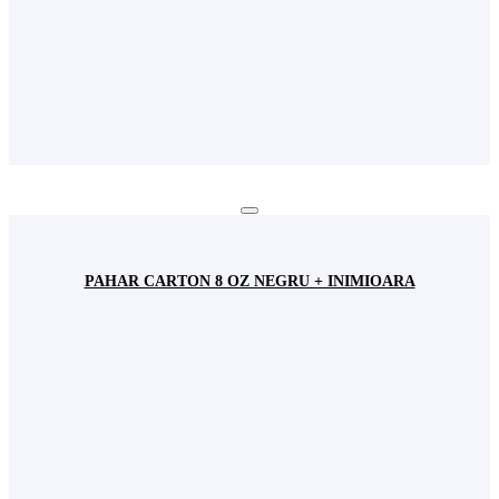
PAHAR CARTON 8 OZ NEGRU + INIMIOARA
Autentificare
Username
Parola
Login
Inchide
Parola uitata?
Acoperire Națională
Contactează un reprezentant
din orașul tău ACUM!