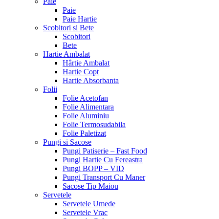
Paie
Paie
Paie Hartie
Scobitori si Bete
Scobitori
Bete
Hartie Ambalat
Hârtie Ambalat
Hartie Copt
Hartie Absorbanta
Folii
Folie Acetofan
Folie Alimentara
Folie Aluminiu
Folie Termosudabila
Folie Paletizat
Pungi si Sacose
Pungi Patiserie – Fast Food
Pungi Hartie Cu Fereastra
Pungi BOPP – VID
Pungi Transport Cu Maner
Sacose Tip Maiou
Servetele
Servetele Umede
Servetele Vrac