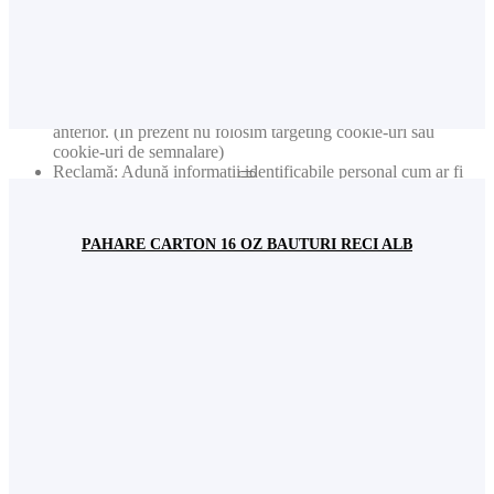
Analiză: Ține evidența locației și regiunii baza pe numărul
dvs. de IP
Analiză: Ține evidența timpului petrecut pe fiecare pagină
Analiză: Crește calitatea datelor din funcția de statistică
Reclamă: Adaptarea informațiilor și reclamelor pe baza
intereselor dvs. de exemplu conform conținuturilor vizitate
anterior. (În prezent nu folosim targeting cookie-uri sau
cookie-uri de semnalare)
Reclamă: Adună informații identificabile personal cum ar fi
numele sau locația
Acest site web va:
PAHARE CARTON 16 OZ BAUTURI RECI ALB
Analiză: Colectează informațiile privind paginile vizitate, etc.
pentru date statistice generale (ex. număr de vizitatori lunar).
Nota: Nu sunt colectate niciodată date individuale personale
(cum ar fi nume, user name, nr. de telefon etc.)
Fundamental: Ține minte setările permisiunilor de cookie
Fundamental: Ușurința în utilizare: preîncarcă paginile
website-ului pentru a se deschide mai rapid
Fundamental: Reține user-ul și parola pentru logarea dvs. în
contul de utilizator
Fundamental: Ține minte limba pe care ați selectat-o
Fundamental: Colectează informațiile introduse în formularele