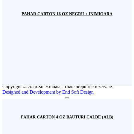
România
+(4) 031 620 11 93
+(4) 0744 570 922
depozit@stilambalaj.ro
PAHAR CARTON 16 OZ NEGRU + INIMIOARA
Luni - vineri
09:00 - 17:00
Sâmbătă
Închis
INFO
Comenzi
Livrarea Produselor
Termeni și condiții
Politică de confidențialitate
Politică Cookies
ANPC
Intreabă Specialistul
Copyright © 2026 Stil Ambalaj. Toate drepturile rezervate.
Designed and Development by End Soft Design
PAHAR CARTON 4 OZ BAUTURI CALDE (ALB)