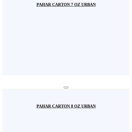
PAHAR CARTON 7 OZ URBAN
website-ului pentru a se deschide mai rapid
Fundamental: Reține user-ul și parola pentru logarea dvs. în
contul de utilizator
Fundamental: Colectează informațiile introduse în formularele
de contact pentru a vă raspunde solicitărilor dvs.
Acest site web nu va:
Salvați și închideți
PAHAR CARTON 8 OZ URBAN