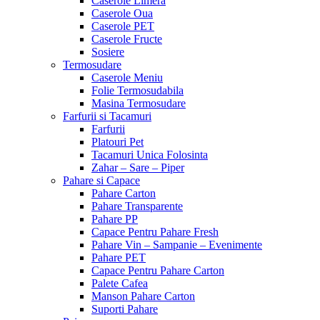
Caserole Limera
Caserole Oua
Caserole PET
Caserole Fructe
Sosiere
Termosudare
Caserole Meniu
Folie Termosudabila
Masina Termosudare
Farfurii si Tacamuri
Farfurii
Platouri Pet
Tacamuri Unica Folosinta
Zahar – Sare – Piper
Pahare si Capace
Pahare Carton
Pahare Transparente
Pahare PP
Capace Pentru Pahare Fresh
Pahare Vin – Sampanie – Evenimente
Pahare PET
Capace Pentru Pahare Carton
Palete Cafea
Manson Pahare Carton
Suporti Pahare