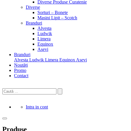
Diverse Produse Curatenie
Diverse
Sorturi – Bonete
Masini Lipit – Scotch
Branduri
Alvesta
Ludwik
Limera
Equinox
Asevi
Branduri
Alvesta
Ludwik
Limera
Equinox
Asevi
Noutăți
Promo
Contact
Intra in cont
Produse