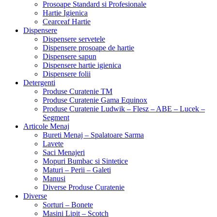
Prosoape Standard si Profesionale
Hartie Igienica
Cearceaf Hartie
Dispensere
Dispensere servetele
Dispensere prosoape de hartie
Dispensere sapun
Dispensere hartie igienica
Dispensere folii
Detergenti
Produse Curatenie TM
Produse Curatenie Gama Equinox
Produse Curatenie Ludwik – Flesz – ABE – Lucek –
Segment
Articole Menaj
Bureti Menaj – Spalatoare Sarma
Lavete
Saci Menajeri
Mopuri Bumbac si Sintetice
Maturi – Perii – Galeti
Manusi
Diverse Produse Curatenie
Diverse
Sorturi – Bonete
Masini Lipit – Scotch