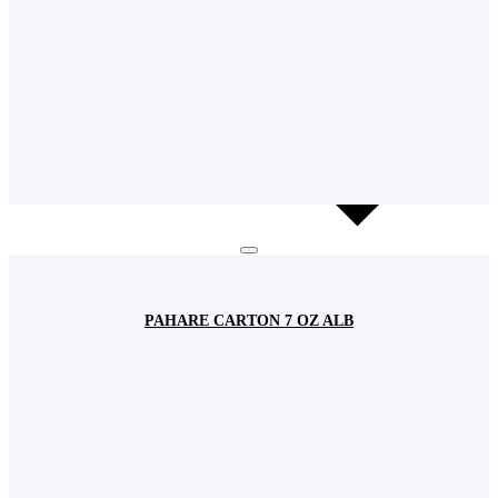
PAHARE CARTON 7 OZ ALB
Cookie-urile
Utilizăm cookie-uri pentru a asigura buna funcționare a acestui site dar si pentru a
îmbunătăţi experienţa navigării şi a va oferi servicii uşor de utilizat.