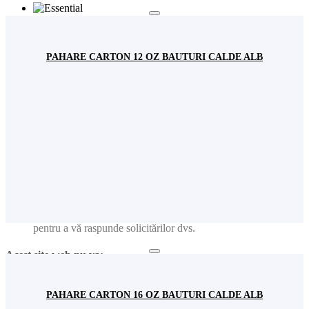
Fundamental
Analiză
PAHARE CARTON 12 OZ BAUTURI CALDE ALB
Publicitate
Acest site web va:
Ține minte setările permisiunilor de cookie
Ușurința în utilizare: preîncarcă paginile website-ului pentru a
se deschide mai rapid
Ține evidența produselor adăugate în coșul de cumpărături
Reține user-ul și parola pentru logarea dvs. în contul de
utilizator
Ține minte limba pe care ați selectat-o
Colectează informațiile introduse în formularele de contact
pentru a vă raspunde solicitărilor dvs.
Acest site web nu va:
Analiză: Colectează informațiile privind paginile vizitate,
produsele etc. pentru date statistice generale (ex. număr de
PAHARE CARTON 16 OZ BAUTURI CALDE ALB
vizitatori lunar). Nota: Nu sunt colectate niciodată date