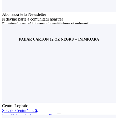
Abonează-te la Newsletter
și devino parte a comunității noastre!
Fii primul care află despre ultimele oferte și reduceri!
Sunt de acord cu stocarea datelor mele conform
Politicii de
confidențialitate
PAHAR CARTON 12 OZ NEGRU + INIMIOARA
SC Stil Ambalaj SRL
CUI:
RO 8313534
Nr. Înreg. Reg. Comerțului:
J40/2563/1996
Showroom
Șos. București-Urziceni nr. 31,
incinta Expo Market Doraly 1, Pavilion W,
Loc. Afumați, jud. Ilfov, România
+(4) 021 351 13 81
+(4) 0745 573 522
+(4) 0745 517 822
office@stilambalaj.ro
Luni - vineri
09:00 - 17:00
Sâmbătă
09:00 - 15:00
Centru Logistic
Șos. de Centură nr. 6,
Loc. Ștefăneștii de Jos, jud. Ilfov,