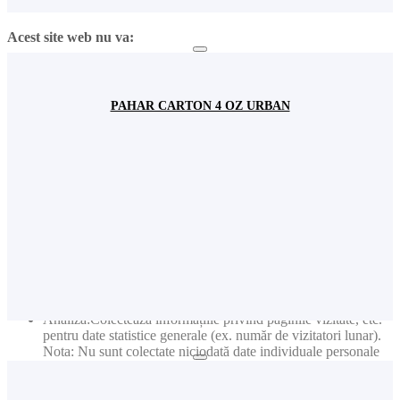
de contact pentru a vă raspunde solicitărilor dvs.
Acest site web nu va:
Publicitate: Colectează informații privind produsele vizitate
pentru a primi noutăți relevante în funcție de interesele dvs.
Nota: Nu sunt colectate niciodată date individuale personale
PAHAR CARTON 4 OZ URBAN
(cum ar fi nume, user name, nr de telefon etc.)
Publicitate: Colectează adresele de e-mail pentru a primi
newslettere cu cele mai noi informații
Acest site web va:
Publicitate: Colectează informații privind paginile vizitate
pentru a primi noutăți relevante în funcție de interesele dvs.
Nota: Nu sunt colectate niciodată date individuale personale
(cum ar fi nume, user name, nr de telefon etc.)
Publicitate: Colectează adresele de e-mail pentru a primi
newslettere cu cele mai noi informații
Analiză:Colectează informațiile privind paginile vizitate, etc.
pentru date statistice generale (ex. număr de vizitatori lunar).
Nota: Nu sunt colectate niciodată date individuale personale
(cum ar fi nume, user name, nr. de telefon etc.)
Fundamental: Ține minte setările permisiunilor de cookie
Fundamental: Ușurința în utilizare: preîncarcă paginile