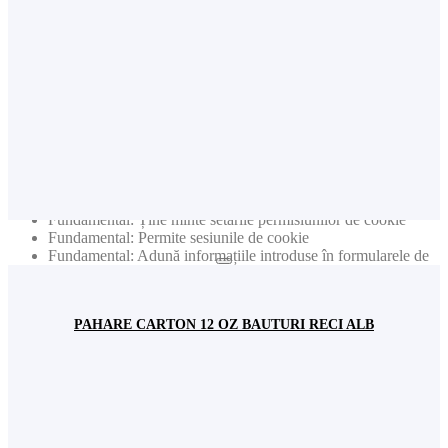
individuale personale (cum ar fi nume, user name, nr. de
telefon etc.)
Publicitate: Colectează informații privind produsele vizitate
pentru a primi noutăți relevante în funcție de interesele dvs.
Nota: Nu sunt colectate niciodată date individuale personale
(cum ar fi nume, user name, nr de telefon etc.)
Publicitate: Colectează adresele de e-mail pentru a primi
newslettere cu cele mai noi informații
Acest site web va:
Fundamental: Ține minte setările permisiunilor de cookie
Fundamental: Permite sesiunile de cookie
Fundamental: Adună informațiile introduse în formularele de
contact pentru newsletter sau alte formulare de pe toate
paginile
Fundamental: Autentifică logarea dvs. în contul de utilizator
PAHARE CARTON 12 OZ BAUTURI RECI ALB
Funcționalitate: Ține minte setările de social media
Funcționalitate: Ține minte țara și regiunea selectată
Acest site web nu va:
Analiză: Ține evidența paginilor vizitate și a interacțiunilor
întreprinse