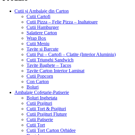
Cutii și Ambalaje din Carton
Cutii Cartofi
Cutii Pizza – Felie Pizza – Inaltatoare
Cutii Hamburger
Salatiere Carton
Wrap Box
Cutii Meniu
Tavite si Barcute
Cutii Pui – Cartofi – Clatite (Interior Aluminiu)
Cutii Triunghi Sandwich
Tavite Baghete – Tacos
Tavite Carton Interior Laminat
Cutii Popcorn
Con Carton
Boluri
Ambalaje Cofetarie-Patiserie
Boluri Inghetata
Cutii Prajituri
Cutii Tort & Prajituri
Cutii Prajituri Fluture
Cutii Patiserie
Cutii Tort
Cutii Tort Carton Orhidee