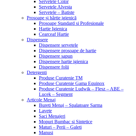
Servetele Color
Servetele Alvesta
Servetele – Batiste
Prosoape și hârtie igienică
Prosoape Standard si Profesionale
Hartie Igienica
Cearceaf Hartie
Dispensere
Dispensere servetele
Dispensere prosoape de hartie
Dispensere sapun
Dispensere hartie igienica
Dispensere folii
Detergenti
Produse Curatenie TM
Produse Curatenie Gama Equinox
Produse Curatenie Ludwik – Flesz – ABE –
Lucek – Segment
Articole Menaj
Bureti Menaj – Spalatoare Sarma
Lavete
Saci Menajeri
Mopuri Bumbac si Sintetice
Maturi – Perii – Galeti
Manusi