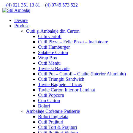
Skip
+(4) 021 351 13 81
+(4) 0745 573 522
to
content
Despre
Produse
Cutii și Ambalaje din Carton
Cutii Cartofi
Cutii Pizza – Felie Pizza – Inaltatoare
Cutii Hamburger
Salatiere Carton
Wrap Box
Cutii Meniu
Tavite si Barcute
Cutii Pui – Cartofi – Clatite (Interior Aluminiu)
Cutii Triunghi Sandwich
Tavite Baghete – Tacos
Tavite Carton Interior Laminat
Cutii Popcorn
Con Carton
Boluri
Ambalaje Cofetarie-Patiserie
Boluri Inghetata
Cutii Prajituri
Cutii Tort & Prajituri
Cutii Prajituri Fluture